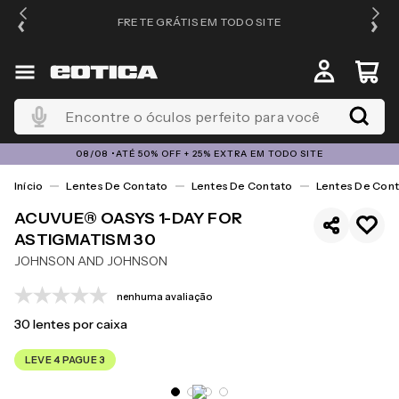
FRETE GRÁTIS EM TODO SITE
Encontre o óculos perfeito para você
08/08 •ATÉ 50% OFF + 25% EXTRA EM TODO SITE
Lentes De Contato
Lentes De Contato
Lentes De Cont
ACUVUE® OASYS 1-DAY FOR
ASTIGMATISM 30
JOHNSON AND JOHNSON
nenhuma avaliação
30
lentes por caixa
LEVE 4 PAGUE 3