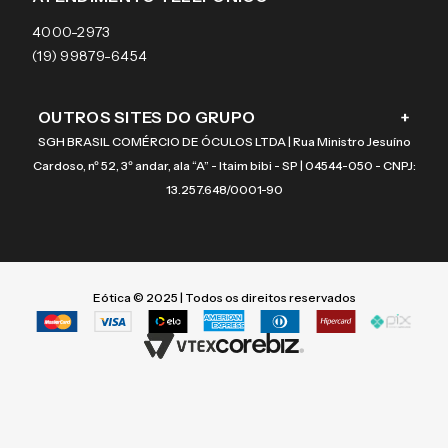
Coach
4000-2973
(19) 99879-6454
OUTROS SITES DO GRUPO
+
SGH BRASIL COMÉRCIO DE ÓCULOS LTDA | Rua Ministro Jesuíno
Cardoso, nº 52, 3º andar, ala “A” - Itaim bibi - SP | 04544-050 - CNPJ:
13.257.648/0001-90
Eótica © 2025 | Todos os direitos reservados
Termos mais buscados
Termos mais buscados