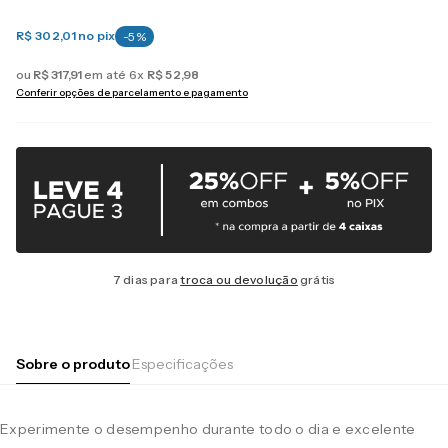
R$ 302,01
no pix
-
5
%
ou
R$
317
,
91
em até
6
x
R$
52
,
98
Conferir opções de parcelamento e pagamento
7 dias para
troca ou devolução
grátis
Sobre o produto
Especificações
Experimente o desempenho durante todo o dia e excelente