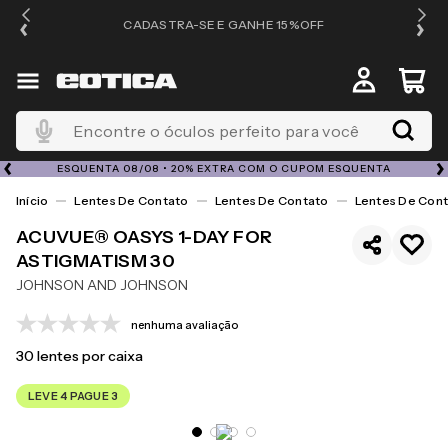
OS
CADASTRA-SE E GANHE 15%OFF
Encontre o óculos perfeito para você
ESQUENTA 08/08 • 20% EXTRA COM O CUPOM ESQUENTA
Lentes De Contato
Lentes De Contato
Lentes De Cont
ACUVUE® OASYS 1-DAY FOR
ASTIGMATISM 30
JOHNSON AND JOHNSON
nenhuma avaliação
30
lentes por caixa
LEVE 4 PAGUE 3