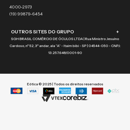
Coach
4000-2973
(19) 99879-6454
OUTROS SITES DO GRUPO
+
SGH BRASIL COMÉRCIO DE ÓCULOS LTDA | Rua Ministro Jesuíno
Cardoso, nº 52, 3º andar, ala “A” - Itaim bibi - SP | 04544-050 - CNPJ:
13.257.648/0001-90
Eótica © 2025 | Todos os direitos reservados
Termos mais buscados
Termos mais buscados