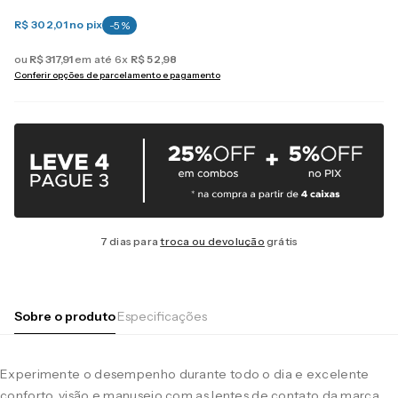
R$ 302,01
no pix
-
5
%
ou
R$
317
,
91
em até
6
x
R$
52
,
98
Conferir opções de parcelamento e pagamento
7 dias para
troca ou devolução
grátis
Sobre o produto
Especificações
Experimente o desempenho durante todo o dia e excelente
conforto, visão e manuseio com as lentes de contato da marca