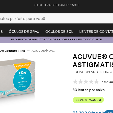
CADASTRA-SE E GANHE 15%OFF
feito para você
OS
ÓCULOS DE GRAU
ÓCULOS DE SOL
LENTES DE CONTA
ESQUENTA 08/08 | ATÉ 50% OFF + 20% EXTRA EM TODO O SITE
De Contato Filha
ACUVUE® OASYS 1-Day For Astigmatism 30
ACUVUE® O
ASTIGMATI
JOHNSON AND JOHNS
nenhuma
30
lentes por caixa
LEVE 4 PAGUE 3
R$ 302,01
no pix
-
5
%