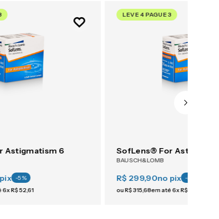
3
LEVE 4 PAGUE 3
r Astigmatism 6
SofLens® For Astigmati
BAUSCH&LOMB
pix
R$ 299,90
no pix
-
5
%
-
5
%
é
6
x
R$
52
,
61
ou
R$
315
,
68
em até
6
x
R$
52
,
61