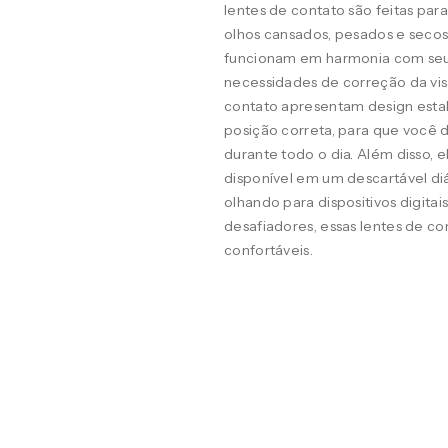
lentes de contato são feitas pa
olhos cansados, pesados e seco
funcionam em harmonia com seus o
necessidades de correção da visã
contato apresentam design estab
posição correta, para que você d
durante todo o dia. Além disso, 
disponível em um descartável diá
olhando para dispositivos digit
desafiadores, essas lentes de co
confortáveis.