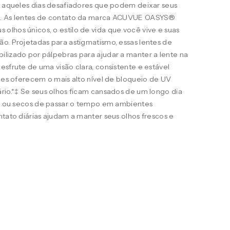
ra aqueles dias desafiadores que podem deixar seus
s. As lentes de contato da marca ACUVUE OASYS®
lhos únicos, o estilo de vida que você vive e suas
o. Projetadas para astigmatismo, essas lentes de
ilizado por pálpebras para ajudar a manter a lente na
esfrute de uma visão clara, consistente e estável
eles oferecem o mais alto nível de bloqueio de UV
rio.*‡ Se seus olhos ficam cansados de um longo dia
ais ou secos de passar o tempo em ambientes
ntato diárias ajudam a manter seus olhos frescos e