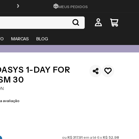
FRETE GRÁTIS EM TODO O SITE
MEUS PEDIDOS
TO
MARCAS
BLOG
ASYS 1-DAY FOR
SM 30
ON
 avaliação
ou
R$
317
,
91
em até
6
x
R$
52
,
98