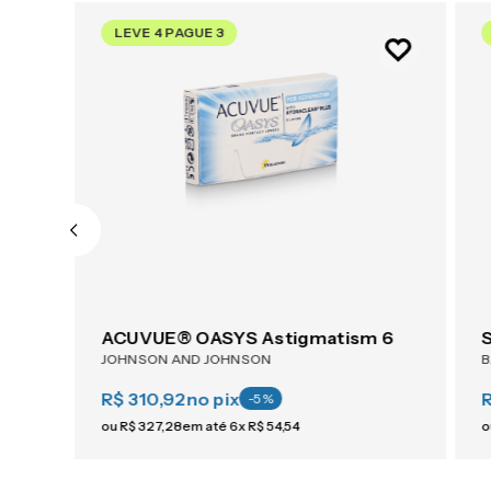
LEVE 4 PAGUE 3
1-Day ACUVUE® Moist For Astigmatism 30
ACUVUE® OASYS Astigmatism 6
JOHNSON AND JOHNSON
R$ 310,92
no pix
-
5
%
ou
R$
327
,
28
em até
6
x
R$
54
,
54
o