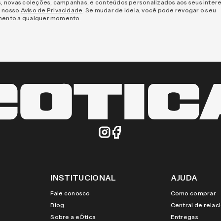
s, novas coleções, campanhas, e conteúdos personalizados aos seus inter
 nosso
Aviso de Privacidade
. Se mudar de ideia, você pode revogar o seu
mento a qualquer momento.
INSTITUCIONAL
AJUDA
Fale conosco
Como comprar
Blog
Central de rela
Sobre a eÓtica
Entregas