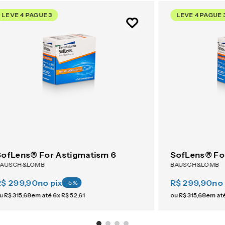
LEVE 4 PAGUE 3
LEVE 4 PAGUE 
SofLens® For Astigmatism 6
SofLens® Fo
BAUSCH&LOMB
BAUSCH&LOMB
R$ 299,90
no pix
R$ 299,90
no 
-
5
%
u
R$
315
,
68
em até
6
x
R$
52
,
61
ou
R$
315
,
68
em at