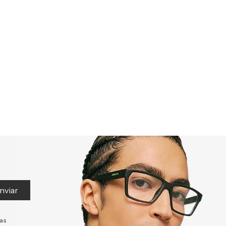
nviar
tas