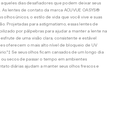
ra aqueles dias desafiadores que podem deixar seus
s. As lentes de contato da marca ACUVUE OASYS®
lhos únicos, o estilo de vida que você vive e suas
o. Projetadas para astigmatismo, essas lentes de
ilizado por pálpebras para ajudar a manter a lente na
esfrute de uma visão clara, consistente e estável
eles oferecem o mais alto nível de bloqueio de UV
rio.*‡ Se seus olhos ficam cansados de um longo dia
ais ou secos de passar o tempo em ambientes
ntato diárias ajudam a manter seus olhos frescos e