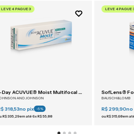
LEVE 4 PAGUE 3
LEVE 4 PAGUE 
1-Day ACUVUE® Moist Multifocal 30
SofLens® Fo
OHNSON AND JOHNSON
BAUSCH&LOMB
$ 318,53
no pix
R$ 299,90
no 
-
5
%
u
R$
335
,
29
em até
6
x
R$
55
,
88
ou
R$
315
,
68
em at