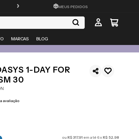
FRETE GRÁTIS EM TODO O SITE
MEUS PEDIDOS
TO
MARCAS
BLOG
ASYS 1-DAY FOR
SM 30
ON
 avaliação
ou
R$
317
,
91
em até
6
x
R$
52
,
98