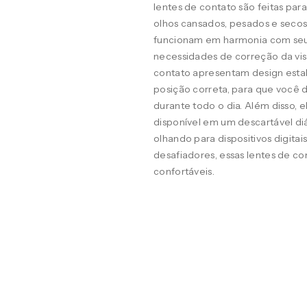
lentes de contato são feitas pa
olhos cansados, pesados e seco
funcionam em harmonia com seus o
necessidades de correção da visã
contato apresentam design estab
posição correta, para que você d
durante todo o dia. Além disso, 
disponível em um descartável diá
olhando para dispositivos digit
desafiadores, essas lentes de co
confortáveis.