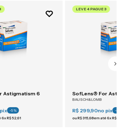
3
LEVE 4 PAGUE 3
r Astigmatism 6
SofLens® For Astigmati
BAUSCH&LOMB
pix
R$ 299,90
no pix
-
5
%
-
5
%
é
6
x
R$
52
,
61
ou
R$
315
,
68
em até
6
x
R$
52
,
61