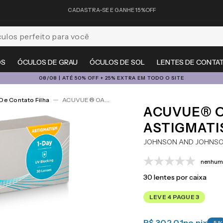
CADASTRA-SE E GANHE 15%OFF
feito para você
OS
ÓCULOS DE GRAU
ÓCULOS DE SOL
LENTES DE CONTA
08/08 | ATÉ 50% OFF + 25% EXTRA EM TODO O SITE
De Contato Filha
ACUVUE® OASYS 1-Day For Astigmatism 30
ACUVUE® O
ASTIGMATI
JOHNSON AND JOHNS
nenhuma
30
lentes por caixa
LEVE 4 PAGUE 3
R$ 302,01
no pix
-
5
%