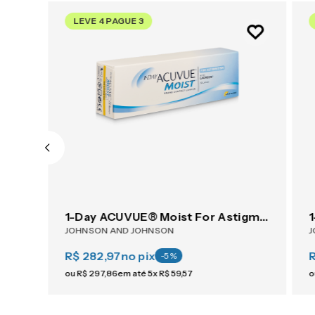
LEVE 4 PAGUE 3
ACUVUE® OASYS 1-Day For Astigmatism 30
1-Day ACUVUE® Moist For Astigmatism 30
JOHNSON AND JOHNSON
J
R$ 282,97
no pix
R
-
5
%
ou
R$
297
,
86
em até
5
x
R$
59
,
57
o