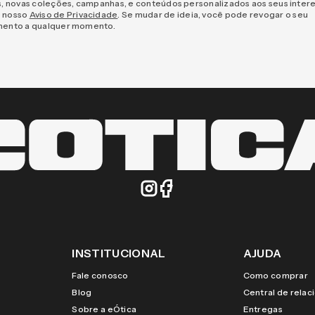
s, novas coleções, campanhas, e conteúdos personalizados aos seus inter
 nosso
Aviso de Privacidade
. Se mudar de ideia, você pode revogar o seu
mento a qualquer momento.
INSTITUCIONAL
AJUDA
Fale conosco
Como comprar
Blog
Central de rela
Sobre a eÓtica
Entregas