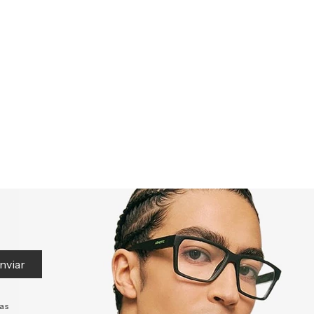
nviar
tas