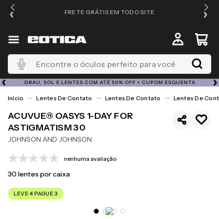
FRETE GRÁTIS EM TODO SITE
Encontre o óculos perfeito para você
GRAU, SOL E LENTES COM ATÉ 50% OFF + CUPOM ESQUENTA
Lentes De Contato
Lentes De Contato
Lentes De Cont
ACUVUE® OASYS 1-DAY FOR
ASTIGMATISM 30
JOHNSON AND JOHNSON
nenhuma avaliação
30
lentes por caixa
LEVE 4 PAGUE 3