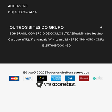
Coach
4000-2973
(19) 99879-6454
OUTROS SITES DO GRUPO
+
SGH BRASIL COMÉRCIO DE ÓCULOS LTDA | Rua Ministro Jesuíno
Cardoso, nº 52, 3º andar, ala “A” - Itaim bibi - SP | 04544-050 - CNPJ:
13.257.648/0001-90
Eótica © 2025 | Todos os direitos reservados
Termos mais buscados
Termos mais buscados