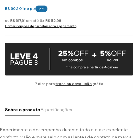
R$ 302,01
no pix
-
5
%
ou
R$
317
,
91
em até
6
x
R$
52
,
98
Conferir opções de parcelamento e pagamento
7 dias para
troca ou devolução
grátis
Sobre o produto
Especificações
Experimente o desempenho durante todo o dia e excelente
conforto, visão e manuseio com as lentes de contato da marca