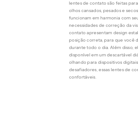
lentes de contato são feitas pa
olhos cansados, pesados e seco
funcionam em harmonia com seus o
necessidades de correção da visã
contato apresentam design estab
posição correta, para que você d
durante todo o dia. Além disso, 
disponível em um descartável diá
olhando para dispositivos digit
desafiadores, essas lentes de co
confortáveis.