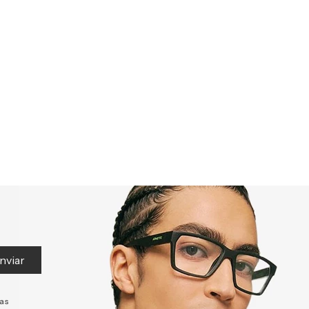
nviar
tas