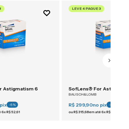
3
LEVE 4 PAGUE 3
r Astigmatism 6
SofLens® For Astigmati
BAUSCH&LOMB
pix
R$ 299,90
no pix
-
5
%
-
5
%
é
6
x
R$
52
,
61
ou
R$
315
,
68
em até
6
x
R$
52
,
61