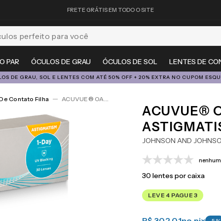
FRETE GRÁTIS EM TODO O SITE
feito para você
O PAR
ÓCULOS DE GRAU
ÓCULOS DE SOL
LENTES DE CO
OS DE GRAU, SOL E LENTES COM ATÉ 50% OFF + 20% EXTRA NO CUPOM ESQ
De Contato Filha
ACUVUE® OASYS 1-Day For Astigmatism 30
ACUVUE® O
ASTIGMATI
JOHNSON AND JOHNS
nenhuma
30
lentes por caixa
LEVE 4 PAGUE 3
R$ 302,01
no pix
-
5
%