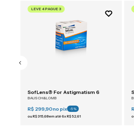
LEVE 4 PAGUE 3
SofLens® For Astigmatism 6
BAUSCH&LOMB
R$ 299,90
no pix
-
5
%
ou
R$
315
,
68
em até
6
x
R$
52
,
61
o