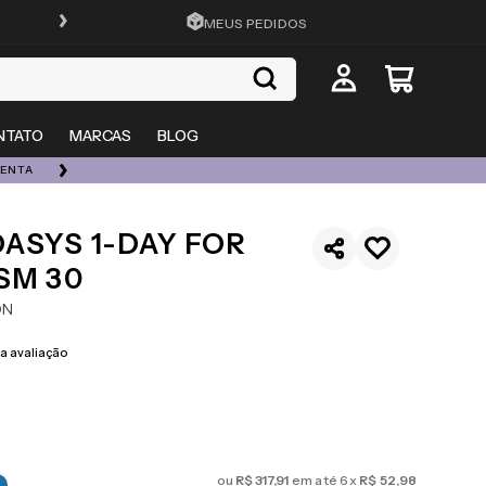
ATÉ 10X SEM JUROS
MEUS PEDIDOS
NTATO
MARCAS
BLOG
UENTA
ESQUENTA 08/08 | ATÉ 50% OFF + 20% EXTRA EM TOD
ASYS 1-DAY FOR
SM 30
ON
 avaliação
ou
R$
317
,
91
em até
6
x
R$
52
,
98