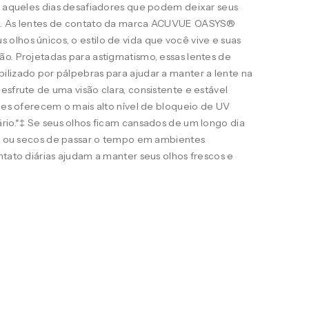
ra aqueles dias desafiadores que podem deixar seus
s. As lentes de contato da marca ACUVUE OASYS®
lhos únicos, o estilo de vida que você vive e suas
o. Projetadas para astigmatismo, essas lentes de
ilizado por pálpebras para ajudar a manter a lente na
esfrute de uma visão clara, consistente e estável
eles oferecem o mais alto nível de bloqueio de UV
rio.*‡ Se seus olhos ficam cansados de um longo dia
ais ou secos de passar o tempo em ambientes
ntato diárias ajudam a manter seus olhos frescos e