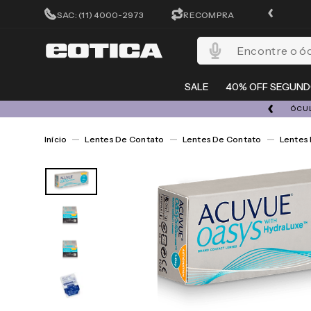
CADASTRA-SE E GANHE 15%OFF
SAC: (11) 4000-2973
RECOMPRA
Encontre o óculos per
SALE
40% OFF SEGUND
A 08/08 | ATÉ 50% OFF + 20% EXTRA EM TODO O SITE
ÓCUL
Lentes De Contato
Lentes De Contato
Lentes 