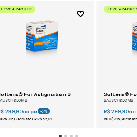
LEVE 4 PAGUE 3
LEVE 4 PAGUE 
SofLens® For Astigmatism 6
SofLens® Fo
BAUSCH&LOMB
BAUSCH&LOMB
R$ 299,90
no pix
R$ 299,90
no 
-
5
%
u
R$
315
,
68
em até
6
x
R$
52
,
61
ou
R$
315
,
68
em at