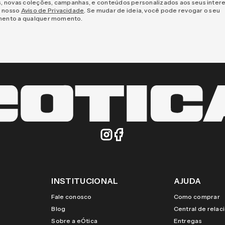
s, novas coleções, campanhas, e conteúdos personalizados aos seus inter
 nosso
Aviso de Privacidade
. Se mudar de ideia, você pode revogar o seu
mento a qualquer momento.
INSTITUCIONAL
AJUDA
Fale conosco
Como comprar
Blog
Central de rela
Sobre a eÓtica
Entregas