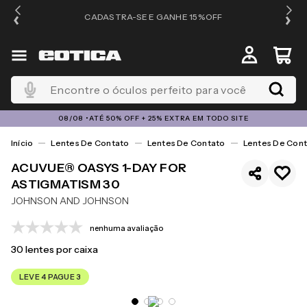
OS
CADASTRA-SE E GANHE 15%OFF
Encontre o óculos perfeito para você
08/08 •ATÉ 50% OFF + 25% EXTRA EM TODO SITE
Lentes De Contato
Lentes De Contato
Lentes De Cont
ACUVUE® OASYS 1-DAY FOR
ASTIGMATISM 30
JOHNSON AND JOHNSON
nenhuma avaliação
30
lentes por caixa
LEVE 4 PAGUE 3