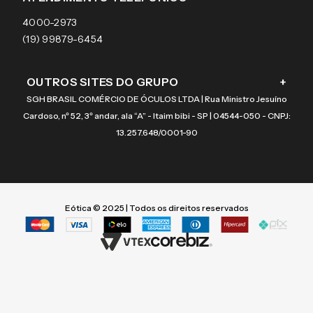
Coach
4000-2973
(19) 99879-6454
OUTROS SITES DO GRUPO
+
SGH BRASIL COMÉRCIO DE ÓCULOS LTDA | Rua Ministro Jesuíno
Cardoso, nº 52, 3º andar, ala “A” - Itaim bibi - SP | 04544-050 - CNPJ:
13.257.648/0001-90
Eótica © 2025 | Todos os direitos reservados
Termos mais buscados
Termos mais buscados