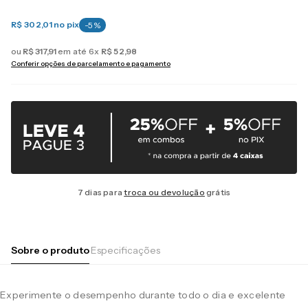
R$ 302,01
no pix
-
5
%
ou
R$
317
,
91
em até
6
x
R$
52
,
98
Conferir opções de parcelamento e pagamento
7 dias para
troca ou devolução
grátis
Sobre o produto
Especificações
Experimente o desempenho durante todo o dia e excelente