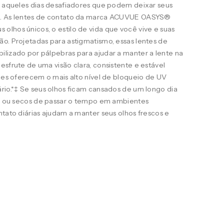
ra aqueles dias desafiadores que podem deixar seus
s. As lentes de contato da marca ACUVUE OASYS®
lhos únicos, o estilo de vida que você vive e suas
o. Projetadas para astigmatismo, essas lentes de
ilizado por pálpebras para ajudar a manter a lente na
esfrute de uma visão clara, consistente e estável
eles oferecem o mais alto nível de bloqueio de UV
rio.*‡ Se seus olhos ficam cansados de um longo dia
ais ou secos de passar o tempo em ambientes
ntato diárias ajudam a manter seus olhos frescos e