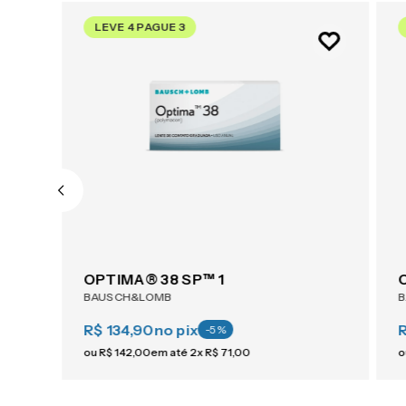
LEVE 4 PAGUE 3
OPTIMA® 38 SP™ 1
BAUSCH&LOMB
R$ 134,90
no pix
-
5
%
ou
R$
142
,
00
em até
2
x
R$
71
,
00
o