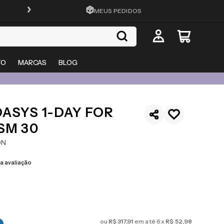
FRETE GRÁTIS EM TODO O SITE
MEUS PEDIDOS
TO
MARCAS
BLOG
ASYS 1-DAY FOR
SM 30
ON
 avaliação
ou
R$
317
,
91
em até
6
x
R$
52
,
98