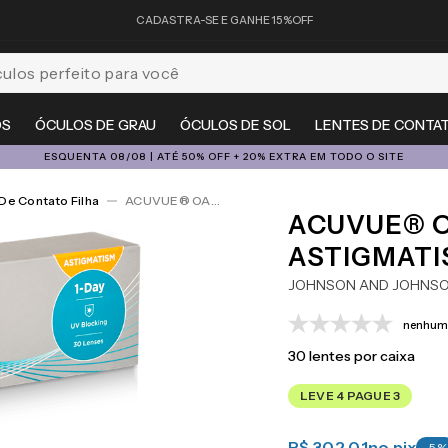
CADASTRA-SE E GANHE 15%OFF
feito para você
OS
ÓCULOS DE GRAU
ÓCULOS DE SOL
LENTES DE CONTA
ESQUENTA 08/08 | ATÉ 50% OFF + 20% EXTRA EM TODO O SITE
De Contato Filha
ACUVUE® OASYS 1-Day For Astigmatism 30
ACUVUE® O
ASTIGMATI
JOHNSON AND JOHNS
nenhuma
30
lentes por caixa
LEVE 4 PAGUE 3
R$ 302,01
no pix
-
5
%