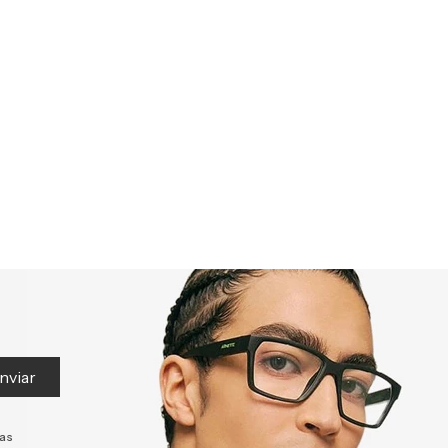
nviar
tas