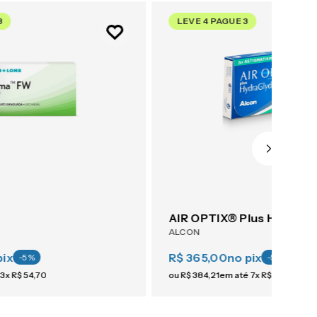
3
LEVE 4 PAGUE 3
ALCON
pix
R$ 365,00
no pix
-
5
%
-
5
%
3
x
R$
54
,
70
ou
R$
384
,
21
em até
7
x
R$
54
,
88