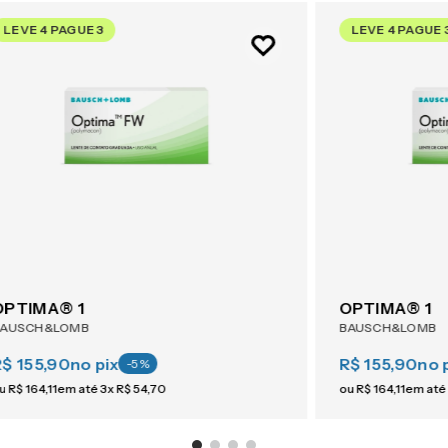
LEVE 4 PAGUE 3
LEVE 4 PAGUE 
OPTIMA® 1
OPTIMA® 1
BAUSCH&LOMB
BAUSCH&LOMB
R$ 155,90
no pix
R$ 155,90
no 
-
5
%
u
R$
164
,
11
em até
3
x
R$
54
,
70
ou
R$
164
,
11
em até