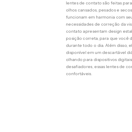
lentes de contato são feitas pa
olhos cansados, pesados e seco
funcionam em harmonia com seus o
necessidades de correção da visã
contato apresentam design estab
posição correta, para que você d
durante todo o dia. Além disso, 
disponível em um descartável diá
olhando para dispositivos digit
desafiadores, essas lentes de co
confortáveis.