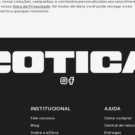
s, novas coleções, campanhas, e conteúdos personalizados aos seus inter
 nosso
Aviso de Privacidade
. Se mudar de ideia, você pode revogar o seu
mento a qualquer momento.
INSTITUCIONAL
AJUDA
Fale conosco
Como comprar
Blog
Central de rela
Sobre a eÓtica
Entregas