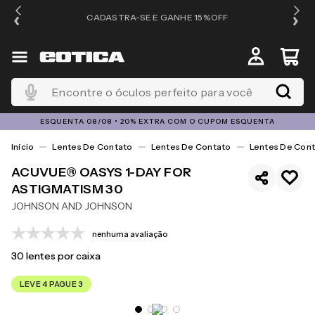
OS
CADASTRA-SE E GANHE 15%OFF
Encontre o óculos perfeito para você
ESQUENTA 08/08 • 20% EXTRA COM O CUPOM ESQUENTA
Lentes De Contato
Lentes De Contato
Lentes De Cont
ACUVUE® OASYS 1-DAY FOR
ASTIGMATISM 30
JOHNSON AND JOHNSON
nenhuma avaliação
30
lentes por caixa
LEVE 4 PAGUE 3