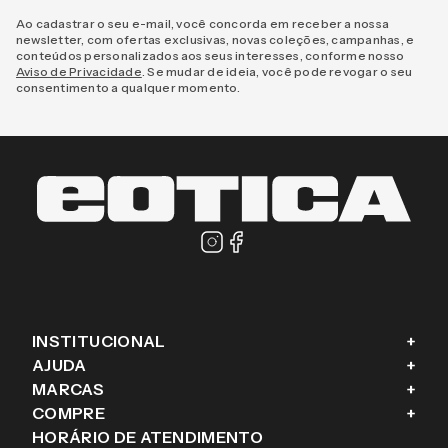
Este produto ainda não tem avaliações
CADASTRE-SE E RECEBA NOVIDADES E
PROMOÇÕES EM PRIMEIRA MÃO
Enviar
Masculino
Feminino
Prefiro não responder
Ao cadastrar o seu e-mail, você concorda em receber a nossa
newsletter, com ofertas exclusivas, novas coleções, campanhas, e
conteúdos personalizados aos seus interesses, conforme nosso
Aviso de Privacidade
. Se mudar de ideia, você pode revogar o seu
consentimento a qualquer momento.