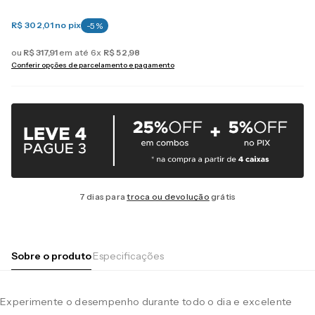
R$ 302,01
no pix
-
5
%
ou
R$
317
,
91
em até
6
x
R$
52
,
98
Conferir opções de parcelamento e pagamento
7 dias para
troca ou devolução
grátis
Sobre o produto
Especificações
Experimente o desempenho durante todo o dia e excelente