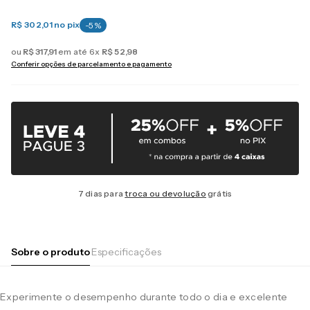
R$ 302,01
no pix
-
5
%
ou
R$
317
,
91
em até
6
x
R$
52
,
98
Conferir opções de parcelamento e pagamento
7 dias para
troca ou devolução
grátis
Sobre o produto
Especificações
Experimente o desempenho durante todo o dia e excelente