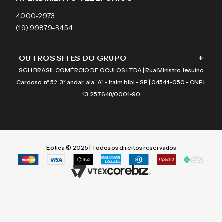
Coach
4000-2973
(19) 99879-6454
OUTROS SITES DO GRUPO
+
SGH BRASIL COMÉRCIO DE ÓCULOS LTDA | Rua Ministro Jesuíno
Cardoso, nº 52, 3º andar, ala “A” - Itaim bibi - SP | 04544-050 - CNPJ:
13.257.648/0001-90
Eótica © 2025 | Todos os direitos reservados
Termos mais buscados
Termos mais buscados