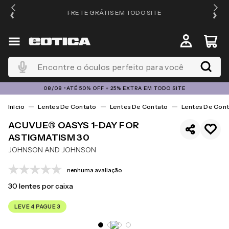
FRETE GRÁTIS EM TODO SITE
Encontre o óculos perfeito para você
08/08 •ATÉ 50% OFF + 25% EXTRA EM TODO SITE
Lentes De Contato
Lentes De Contato
Lentes De Cont
ACUVUE® OASYS 1-DAY FOR
ASTIGMATISM 30
JOHNSON AND JOHNSON
nenhuma avaliação
30
lentes por caixa
LEVE 4 PAGUE 3