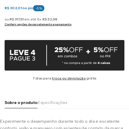
R$ 302,01
no pix
-
5
%
ou
R$
317
,
91
em até
6
x
R$
52
,
98
Conferir opções de parcelamento e pagamento
7 dias para
troca ou devolução
grátis
Sobre o produto
Especificações
Experimente o desempenho durante todo o dia e excelente
conforto, visão e manuseio com as lentes de contato da marca