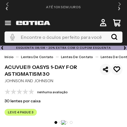
ATÉ 10X SEM JUROS
4
Encontre o óculos perfeito para você
ESQUENTA 08/08 • 20% EXTRA COM O CUPOM ESQUENTA
Lentes De Contato
Lentes De Contato
Lentes De Cont
ACUVUE® OASYS 1-DAY FOR
ASTIGMATISM 30
JOHNSON AND JOHNSON
nenhuma avaliação
30
lentes por caixa
LEVE 4 PAGUE 3