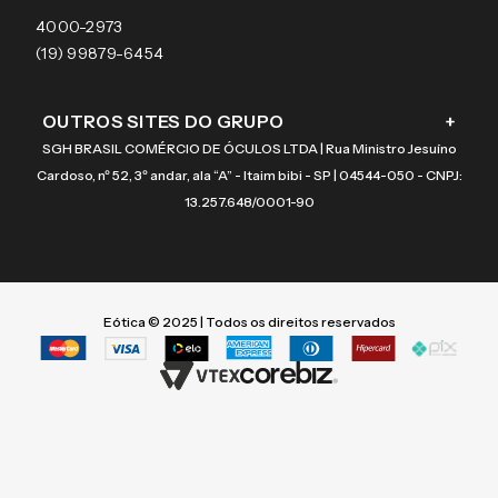
Coach
4000-2973
(19) 99879-6454
OUTROS SITES DO GRUPO
+
SGH BRASIL COMÉRCIO DE ÓCULOS LTDA | Rua Ministro Jesuíno
Cardoso, nº 52, 3º andar, ala “A” - Itaim bibi - SP | 04544-050 - CNPJ:
13.257.648/0001-90
Eótica © 2025 | Todos os direitos reservados
Termos mais buscados
Termos mais buscados