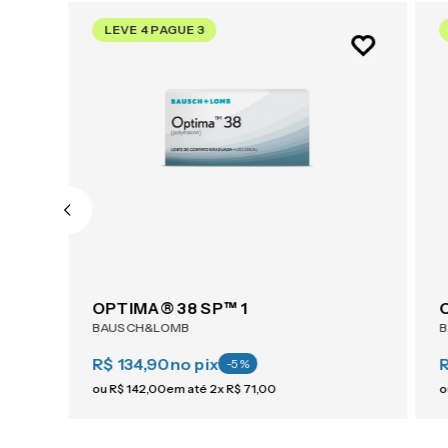
LEVE 4 PAGUE 3
OPTIMA® 38 SP™ 1
BAUSCH&LOMB
R$ 134,90
no pix
-
5
%
ou
R$
142
,
00
em até
2
x
R$
71
,
00
o