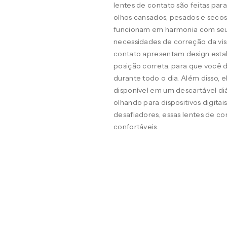
lentes de contato são feitas pa
olhos cansados, pesados e seco
funcionam em harmonia com seus o
necessidades de correção da visã
contato apresentam design estab
posição correta, para que você d
durante todo o dia. Além disso, 
disponível em um descartável diá
olhando para dispositivos digit
desafiadores, essas lentes de co
confortáveis.