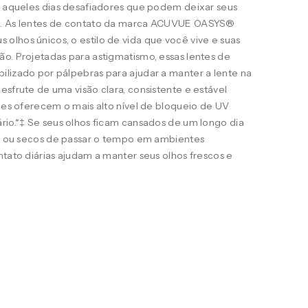
ra aqueles dias desafiadores que podem deixar seus
s. As lentes de contato da marca ACUVUE OASYS®
lhos únicos, o estilo de vida que você vive e suas
o. Projetadas para astigmatismo, essas lentes de
ilizado por pálpebras para ajudar a manter a lente na
esfrute de uma visão clara, consistente e estável
eles oferecem o mais alto nível de bloqueio de UV
rio.*‡ Se seus olhos ficam cansados de um longo dia
ais ou secos de passar o tempo em ambientes
ntato diárias ajudam a manter seus olhos frescos e