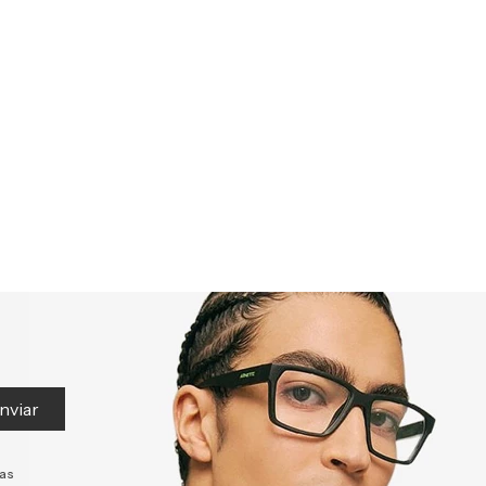
nviar
tas