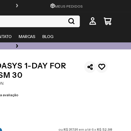
FRETE GRÁTIS EM TODO O SITE
MEUS PEDIDOS
NTATO
MARCAS
BLOG
ÓCULOS DE GRAU, SOL E LENTES COM ATÉ 50% OFF + 20% EXTRA
ASYS 1-DAY FOR
SM 30
ON
 avaliação
ou
R$
317
,
91
em até
6
x
R$
52
,
98