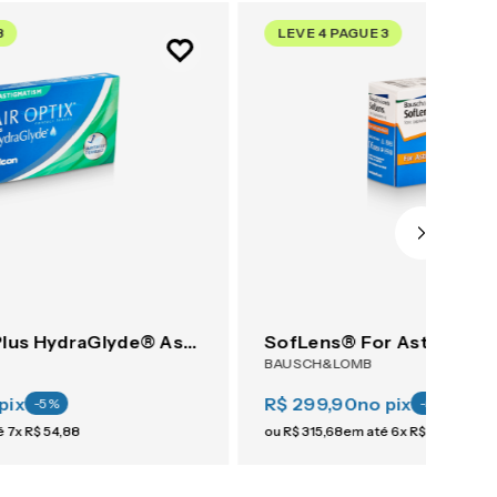
3
LEVE 4 PAGUE 3
AIR OPTIX® Plus HydraGlyde® Astigmatism 6
SofLens® For Astigmati
BAUSCH&LOMB
pix
R$ 299,90
no pix
-
5
%
-
5
%
é
7
x
R$
54
,
88
ou
R$
315
,
68
em até
6
x
R$
52
,
61