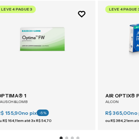
LEVE 4 PAGUE 3
LEVE 4 PAGUE 
OPTIMA® 1
BAUSCH&LOMB
ALCON
R$ 155,90
no pix
R$ 365,00
no 
-
5
%
u
R$
164
,
11
em até
3
x
R$
54
,
70
ou
R$
384
,
21
em at