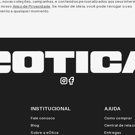
s, novas coleções, campanhas, e conteúdos personalizados aos seus inter
 nosso
Aviso de Privacidade
. Se mudar de ideia, você pode revogar o seu
mento a qualquer momento.
INSTITUCIONAL
AJUDA
Fale conosco
Como comprar
Blog
Central de rela
Sobre a eÓtica
Entregas