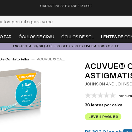
CADASTRA-SE E GANHE 15%OFF
feito para você
O PAR
ÓCULOS DE GRAU
ÓCULOS DE SOL
LENTES DE CO
ESQUENTA 08/08 | ATÉ 50% OFF + 20% EXTRA EM TODO O SITE
De Contato Filha
ACUVUE® OASYS 1-Day For Astigmatism 30
ACUVUE® O
ASTIGMATI
JOHNSON AND JOHNS
nenhuma
30
lentes por caixa
LEVE 4 PAGUE 3
R$ 302,01
no pix
-
5
%