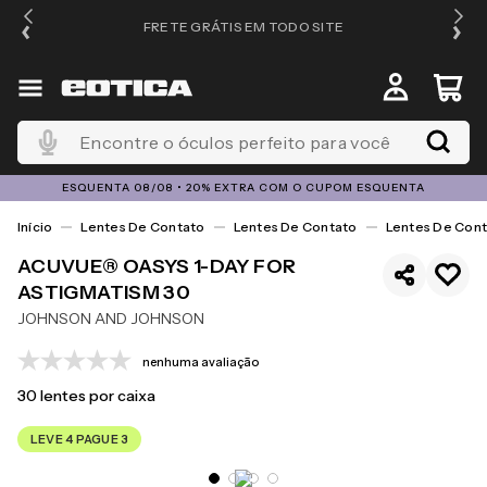
FRETE GRÁTIS EM TODO SITE
Encontre o óculos perfeito para você
ESQUENTA 08/08 • 20% EXTRA COM O CUPOM ESQUENTA
Lentes De Contato
Lentes De Contato
Lentes De Cont
ACUVUE® OASYS 1-DAY FOR
ASTIGMATISM 30
JOHNSON AND JOHNSON
nenhuma avaliação
30
lentes por caixa
LEVE 4 PAGUE 3