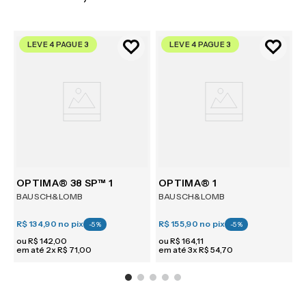
LEVE 4 PAGUE 3
LEVE 4 PAGUE 3
m 6
OPTIMA® 38 SP™ 1
OPTIMA® 1
BAUSCH&LOMB
BAUSCH&LOMB
R$ 134,90
no pix
R$ 155,90
no pix
R
-
5
%
-
5
%
ou
R$
142
,
00
ou
R$
164
,
11
em até
2
x
R$
71
,
00
em até
3
x
R$
54
,
70
e