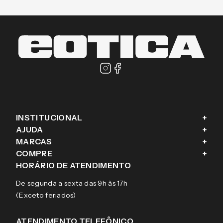
INSTITUCIONAL
+
AJUDA
+
Fale conosco
MARCAS
+
Blog
Como comprar
COMPRE
+
Sobre a eÓtica
Trocas e Devoluções
Ray-Ban
HORÁRIO DE ATENDIMENTO
Segurança
Entregas
Oakley
Óculos de grau
De segunda a sexta das 9h às 17h
Aviso de privacidade
Pagamentos
Tecnol
Óculos de sol
(Exceto feriados)
Termos e condições de uso
Garantias
Arnette
Lentes de contato
Meus pedidos
Vogue
Promoção
ATENDIMENTO TELEFÔNICO
Burberry