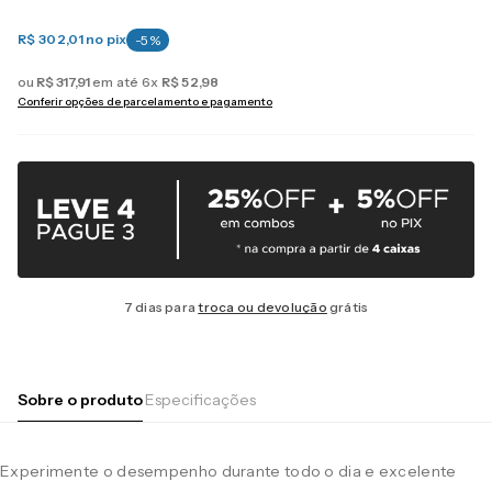
R$ 302,01
no pix
-
5
%
ou
R$
317
,
91
em até
6
x
R$
52
,
98
Conferir opções de parcelamento e pagamento
7 dias para
troca ou devolução
grátis
Sobre o produto
Especificações
Experimente o desempenho durante todo o dia e excelente