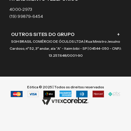
Coach
4000-2973
(19) 99879-6454
OUTROS SITES DO GRUPO
+
SGH BRASIL COMÉRCIO DE ÓCULOS LTDA | Rua Ministro Jesuíno
Cardoso, nº 52, 3º andar, ala “A” - Itaim bibi - SP | 04544-050 - CNPJ:
13.257.648/0001-90
Eótica © 2025 | Todos os direitos reservados
Termos mais buscados
Termos mais buscados