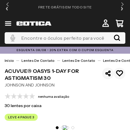
FRETE GRÁTIS EM TODO SITE
Encontre o óculos perfeito para você
ESQUENTA 08/08 • 20% EXTRA COM O CUPOM ESQUENTA
Lentes De Contato
Lentes De Contato
Lentes De Cont
ACUVUE® OASYS 1-DAY FOR
ASTIGMATISM 30
JOHNSON AND JOHNSON
nenhuma avaliação
30
lentes por caixa
LEVE 4 PAGUE 3