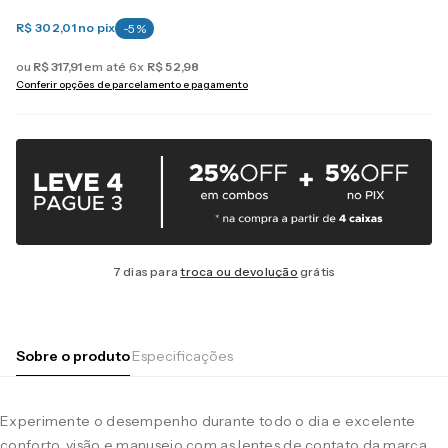
R$ 302,01
no pix
-
5
%
ou
R$
317
,
91
em até
6
x
R$
52
,
98
Conferir opções de parcelamento e pagamento
7 dias para
troca ou devolução
grátis
Sobre o produto
Especificações
Experimente o desempenho durante todo o dia e excelente
conforto, visão e manuseio com as lentes de contato da marca