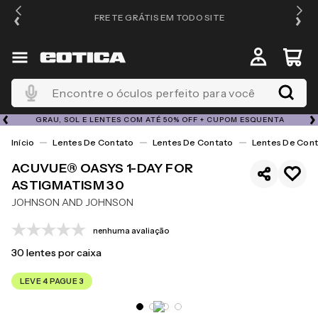
FRETE GRÁTIS EM TODO SITE
Encontre o óculos perfeito para você
GRAU, SOL E LENTES COM ATÉ 50% OFF + CUPOM ESQUENTA
Lentes De Contato
Lentes De Contato
Lentes De Cont
ACUVUE® OASYS 1-DAY FOR
ASTIGMATISM 30
JOHNSON AND JOHNSON
nenhuma avaliação
30
lentes por caixa
LEVE 4 PAGUE 3