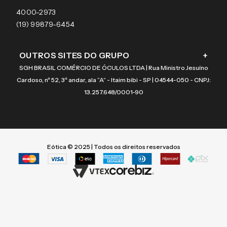
Coach
4000-2973
(19) 99879-6454
OUTROS SITES DO GRUPO
+
SGH BRASIL COMÉRCIO DE ÓCULOS LTDA | Rua Ministro Jesuíno
Cardoso, nº 52, 3º andar, ala “A” - Itaim bibi - SP | 04544-050 - CNPJ:
13.257.648/0001-90
Eótica © 2025 | Todos os direitos reservados
Termos mais buscados
Termos mais buscados