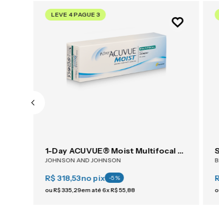
LEVE 4 PAGUE 3
1-Day ACUVUE® Moist Multifocal 30
JOHNSON AND JOHNSON
R$ 318,53
no pix
-
5
%
ou
R$
335
,
29
em até
6
x
R$
55
,
88
o