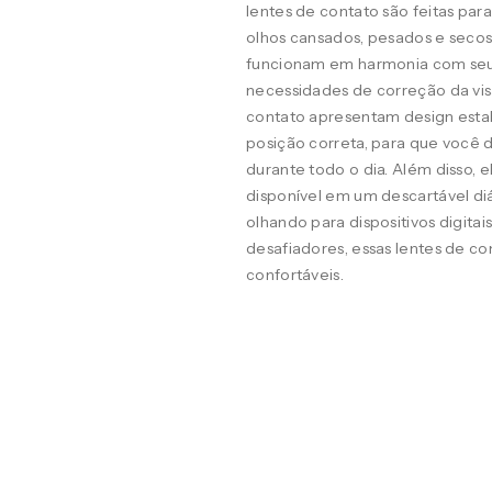
lentes de contato são feitas pa
olhos cansados, pesados e seco
funcionam em harmonia com seus o
necessidades de correção da visã
contato apresentam design estab
posição correta, para que você d
durante todo o dia. Além disso, 
disponível em um descartável diá
olhando para dispositivos digit
desafiadores, essas lentes de co
confortáveis.