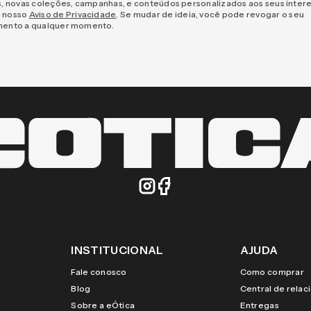
s, novas coleções, campanhas, e conteúdos personalizados aos seus inter
 nosso
Aviso de Privacidade
. Se mudar de ideia, você pode revogar o seu
mento a qualquer momento.
INSTITUCIONAL
AJUDA
Fale conosco
Como comprar
Blog
Central de rela
Sobre a eÓtica
Entregas