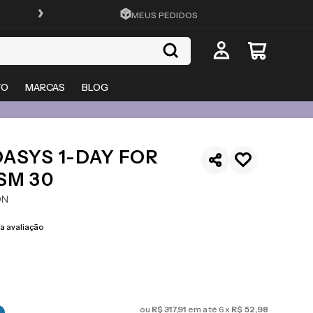
FRETE GRÁTIS EM TODO O SITE
MEUS PEDIDOS
TO
MARCAS
BLOG
ASYS 1-DAY FOR
SM 30
ON
 avaliação
ou
R$
317
,
91
em até
6
x
R$
52
,
98