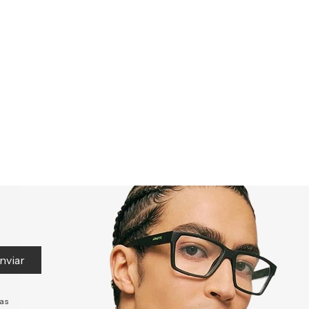
nviar
tas