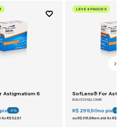
3
LEVE 4 PAGUE 3
r Astigmatism 6
SofLens® For Astigmati
BAUSCH&LOMB
pix
R$ 299,90
no pix
-
5
%
-
5
%
é
6
x
R$
52
,
61
ou
R$
315
,
68
em até
6
x
R$
52
,
61