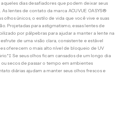
ra aqueles dias desafiadores que podem deixar seus
s. As lentes de contato da marca ACUVUE OASYS®
lhos únicos, o estilo de vida que você vive e suas
o. Projetadas para astigmatismo, essas lentes de
ilizado por pálpebras para ajudar a manter a lente na
esfrute de uma visão clara, consistente e estável
eles oferecem o mais alto nível de bloqueio de UV
rio.*‡ Se seus olhos ficam cansados de um longo dia
ais ou secos de passar o tempo em ambientes
ntato diárias ajudam a manter seus olhos frescos e