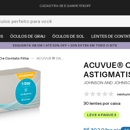
CADASTRA-SE E GANHE 15%OFF
feito para você
OS
ÓCULOS DE GRAU
ÓCULOS DE SOL
LENTES DE CONTA
ESQUENTA 08/08 | ATÉ 50% OFF + 20% EXTRA EM TODO O SITE
De Contato Filha
ACUVUE® OASYS 1-Day For Astigmatism 30
ACUVUE® O
ASTIGMATI
JOHNSON AND JOHNS
nenhuma
30
lentes por caixa
LEVE 4 PAGUE 3
R$ 302,01
no pix
-
5
%