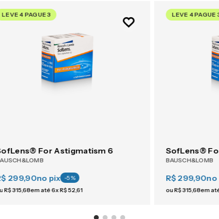
LEVE 4 PAGUE 3
LEVE 4 PAGUE 
SofLens® For Astigmatism 6
SofLens® Fo
BAUSCH&LOMB
BAUSCH&LOMB
R$ 299,90
no pix
R$ 299,90
no 
-
5
%
u
R$
315
,
68
em até
6
x
R$
52
,
61
ou
R$
315
,
68
em at