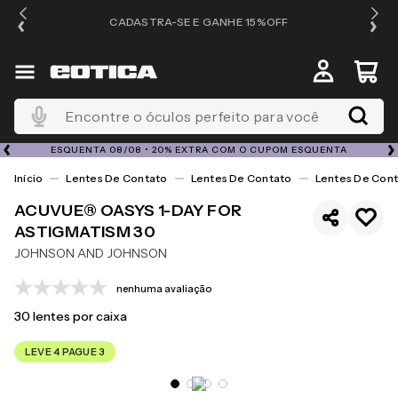
OS
CADASTRA-SE E GANHE 15%OFF
Encontre o óculos perfeito para você
ESQUENTA 08/08 • 20% EXTRA COM O CUPOM ESQUENTA
Lentes De Contato
Lentes De Contato
Lentes De Cont
ACUVUE® OASYS 1-DAY FOR
ASTIGMATISM 30
JOHNSON AND JOHNSON
nenhuma avaliação
30
lentes por caixa
LEVE 4 PAGUE 3