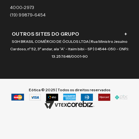
Coach
4000-2973
(19) 99879-6454
OUTROS SITES DO GRUPO
+
SGH BRASIL COMÉRCIO DE ÓCULOS LTDA | Rua Ministro Jesuíno
Cardoso, nº 52, 3º andar, ala “A” - Itaim bibi - SP | 04544-050 - CNPJ:
13.257.648/0001-90
Eótica © 2025 | Todos os direitos reservados
Termos mais buscados
Termos mais buscados