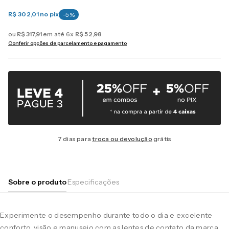
R$ 302,01
no pix
-
5
%
ou
R$
317
,
91
em até
6
x
R$
52
,
98
Conferir opções de parcelamento e pagamento
7 dias para
troca ou devolução
grátis
Sobre o produto
Especificações
Experimente o desempenho durante todo o dia e excelente
conforto, visão e manuseio com as lentes de contato da marca