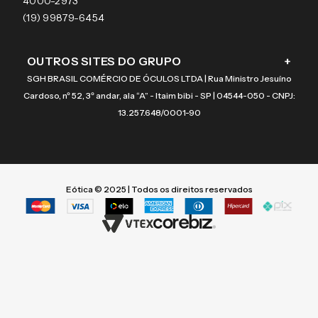
4000-2973
(19) 99879-6454
OUTROS SITES DO GRUPO
+
SGH BRASIL COMÉRCIO DE ÓCULOS LTDA | Rua Ministro Jesuíno
Cardoso, nº 52, 3º andar, ala “A” - Itaim bibi - SP | 04544-050 - CNPJ:
13.257.648/0001-90
Eótica © 2025 | Todos os direitos reservados
Termos mais buscados
Termos mais buscados
1
1
º
º
vogue
vogue