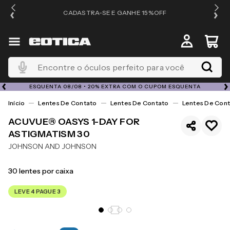
OS
CADASTRA-SE E GANHE 15%OFF
Encontre o óculos perfeito para você
ESQUENTA 08/08 • 20% EXTRA COM O CUPOM ESQUENTA
Lentes De Contato
Lentes De Contato
Lentes De Cont
ACUVUE® OASYS 1-DAY FOR
ASTIGMATISM 30
JOHNSON AND JOHNSON
30
lentes por caixa
LEVE 4 PAGUE 3