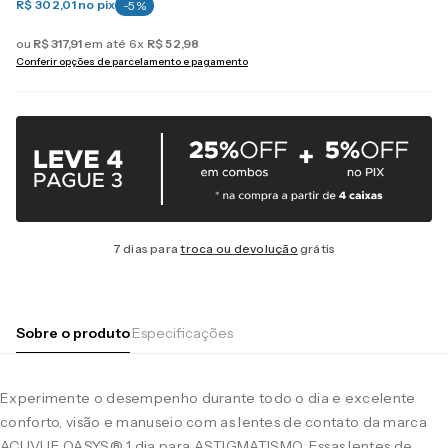
R$ 302,01
no pix
-
5
%
ou
R$
317
,
91
em até
6
x
R$
52
,
98
Conferir opções de parcelamento e pagamento
7 dias para
troca ou devolução
grátis
Sobre o produto
Especificações
Experimente o desempenho durante todo o dia e excelente
conforto, visão e manuseio com as lentes de contato da marca
ACUVUE OASYS® 1 dia para ASTIGMATISMO. Essas lentes de