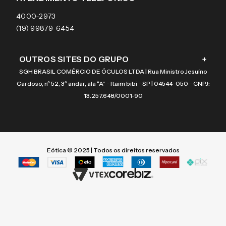
Coach
4000-2973
(19) 99879-6454
OUTROS SITES DO GRUPO
+
SGH BRASIL COMÉRCIO DE ÓCULOS LTDA | Rua Ministro Jesuíno
Cardoso, nº 52, 3º andar, ala “A” - Itaim bibi - SP | 04544-050 - CNPJ:
13.257.648/0001-90
Eótica © 2025 | Todos os direitos reservados
Termos mais buscados
Termos mais buscados