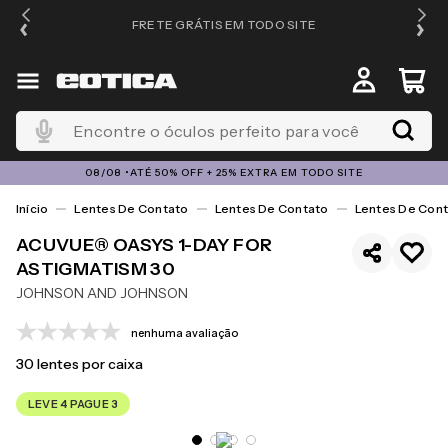
FRETE GRÁTIS EM TODO SITE
Encontre o óculos perfeito para você
08/08 •ATÉ 50% OFF + 25% EXTRA EM TODO SITE
Lentes De Contato
Lentes De Contato
Lentes De Cont
ACUVUE® OASYS 1-DAY FOR
ASTIGMATISM 30
JOHNSON AND JOHNSON
nenhuma avaliação
30
lentes por caixa
LEVE 4 PAGUE 3