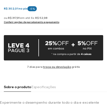
R$ 302,01
no pix
-
5
%
ou
R$
317
,
91
em até
6
x
R$
52
,
98
Conferir opções de parcelamento e pagamento
7 dias para
troca ou devolução
grátis
Sobre o produto
Especificações
Experimente o desempenho durante todo o dia e excelente