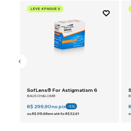
LEVE 4 PAGUE 3
SofLens® For Astigmatism 6
BAUSCH&LOMB
R$ 299,90
no pix
-
5
%
ou
R$
315
,
68
em até
6
x
R$
52
,
61
o