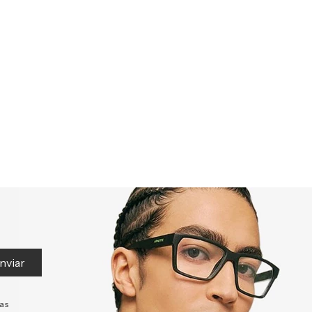
nviar
tas