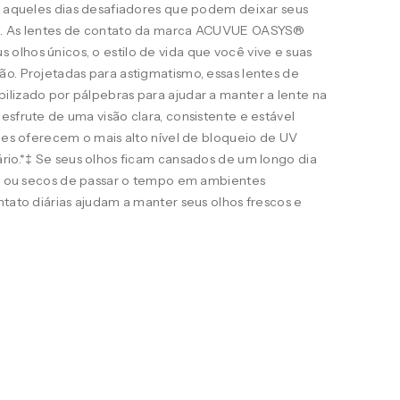
ra aqueles dias desafiadores que podem deixar seus
s. As lentes de contato da marca ACUVUE OASYS®
lhos únicos, o estilo de vida que você vive e suas
o. Projetadas para astigmatismo, essas lentes de
ilizado por pálpebras para ajudar a manter a lente na
esfrute de uma visão clara, consistente e estável
eles oferecem o mais alto nível de bloqueio de UV
rio.*‡ Se seus olhos ficam cansados de um longo dia
ais ou secos de passar o tempo em ambientes
ntato diárias ajudam a manter seus olhos frescos e