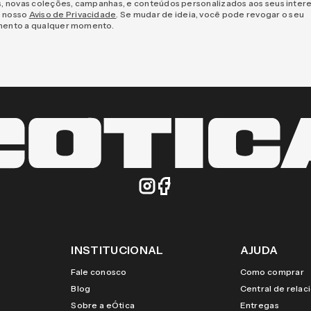
s, novas coleções, campanhas, e conteúdos personalizados aos seus inter
 nosso
Aviso de Privacidade
. Se mudar de ideia, você pode revogar o seu
mento a qualquer momento.
INSTITUCIONAL
AJUDA
Fale conosco
Como comprar
Blog
Central de rela
Sobre a eÓtica
Entregas