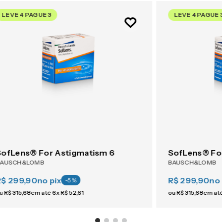
LEVE 4 PAGUE 3
LEVE 4 PAGUE 
SofLens® For Astigmatism 6
SofLens® Fo
BAUSCH&LOMB
BAUSCH&LOMB
R$ 299,90
no pix
R$ 299,90
no 
-
5
%
u
R$
315
,
68
em até
6
x
R$
52
,
61
ou
R$
315
,
68
em at