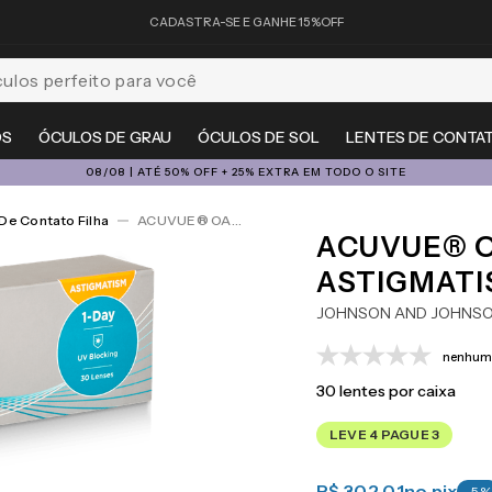
CADASTRA-SE E GANHE 15%OFF
feito para você
OS
ÓCULOS DE GRAU
ÓCULOS DE SOL
LENTES DE CONTA
08/08 | ATÉ 50% OFF + 25% EXTRA EM TODO O SITE
De Contato Filha
ACUVUE® OASYS 1-Day For Astigmatism 30
ACUVUE® O
ASTIGMATI
JOHNSON AND JOHNS
nenhuma
30
lentes por caixa
LEVE 4 PAGUE 3
R$ 302,01
no pix
-
5
%