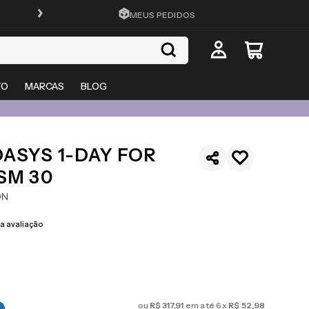
FRETE GRÁTIS EM TODO O SITE
MEUS PEDIDOS
TO
MARCAS
BLOG
ASYS 1-DAY FOR
SM 30
ON
 avaliação
ou
R$
317
,
91
em até
6
x
R$
52
,
98