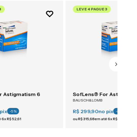
3
LEVE 4 PAGUE 3
r Astigmatism 6
SofLens® For Astigmati
BAUSCH&LOMB
pix
R$ 299,90
no pix
-
5
%
-
5
%
é
6
x
R$
52
,
61
ou
R$
315
,
68
em até
6
x
R$
52
,
61