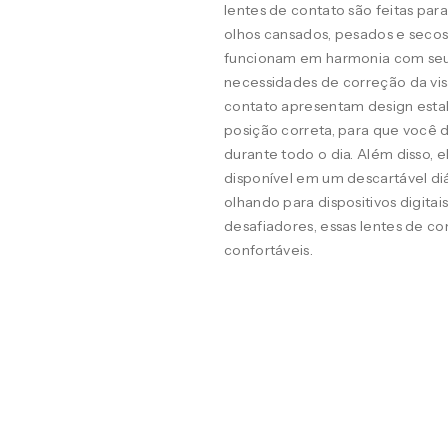
lentes de contato são feitas pa
olhos cansados, pesados e seco
funcionam em harmonia com seus o
necessidades de correção da visã
contato apresentam design estab
posição correta, para que você d
durante todo o dia. Além disso, 
disponível em um descartável diá
olhando para dispositivos digit
desafiadores, essas lentes de co
confortáveis.