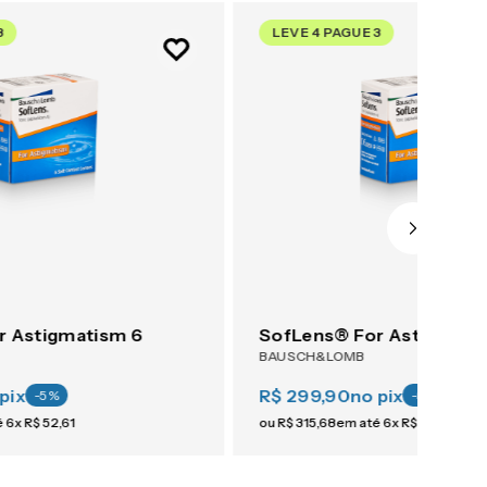
3
LEVE 4 PAGUE 3
r Astigmatism 6
SofLens® For Astigmati
BAUSCH&LOMB
pix
R$ 299,90
no pix
-
5
%
-
5
%
é
6
x
R$
52
,
61
ou
R$
315
,
68
em até
6
x
R$
52
,
61