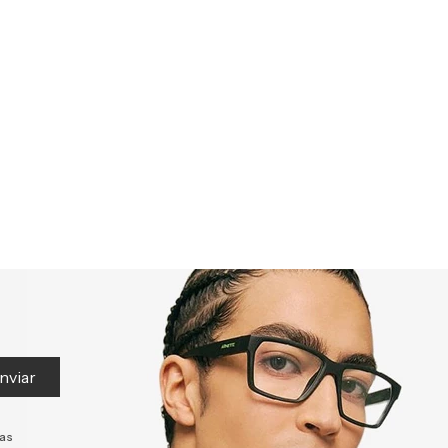
nviar
tas