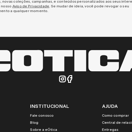
s, novas coleções, campanhas, e conteúdos personalizados aos seus inter
 nosso
Aviso de Privacidade
. Se mudar de ideia, você pode revogar o seu
mento a qualquer momento.
INSTITUCIONAL
AJUDA
Fale conosco
Como comprar
Blog
Central de rela
Sobre a eÓtica
Entregas