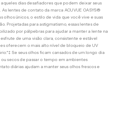
ra aqueles dias desafiadores que podem deixar seus
s. As lentes de contato da marca ACUVUE OASYS®
lhos únicos, o estilo de vida que você vive e suas
o. Projetadas para astigmatismo, essas lentes de
ilizado por pálpebras para ajudar a manter a lente na
esfrute de uma visão clara, consistente e estável
eles oferecem o mais alto nível de bloqueio de UV
rio.*‡ Se seus olhos ficam cansados de um longo dia
ais ou secos de passar o tempo em ambientes
ntato diárias ajudam a manter seus olhos frescos e