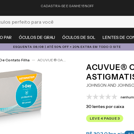
CADASTRA-SE E GANHE 15%OFF
feito para você
O PAR
ÓCULOS DE GRAU
ÓCULOS DE SOL
LENTES DE CO
ESQUENTA 08/08 | ATÉ 50% OFF + 20% EXTRA EM TODO O SITE
De Contato Filha
ACUVUE® OASYS 1-Day For Astigmatism 30
ACUVUE® O
ASTIGMATI
JOHNSON AND JOHNS
nenhuma
30
lentes por caixa
LEVE 4 PAGUE 3
R$ 302,01
no pix
-
5
%