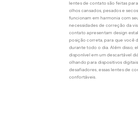
lentes de contato são feitas pa
olhos cansados, pesados e seco
funcionam em harmonia com seus o
necessidades de correção da visã
contato apresentam design estab
posição correta, para que você d
durante todo o dia. Além disso, 
disponível em um descartável diá
olhando para dispositivos digit
desafiadores, essas lentes de co
confortáveis.