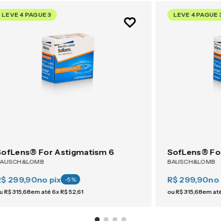
LEVE 4 PAGUE 3
LEVE 4 PAGUE 
SofLens® For Astigmatism 6
SofLens® Fo
BAUSCH&LOMB
BAUSCH&LOMB
R$ 299,90
no pix
R$ 299,90
no 
-
5
%
u
R$
315
,
68
em até
6
x
R$
52
,
61
ou
R$
315
,
68
em at