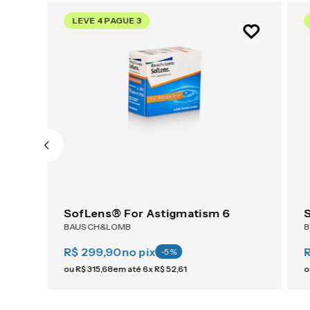
LEVE 4 PAGUE 3
AIR OPTIX® Plus HydraGlyde® Multifocal 6
SofLens® For Astigmatism 6
BAUSCH&LOMB
R$ 299,90
no pix
-
5
%
ou
R$
315
,
68
em até
6
x
R$
52
,
61
o