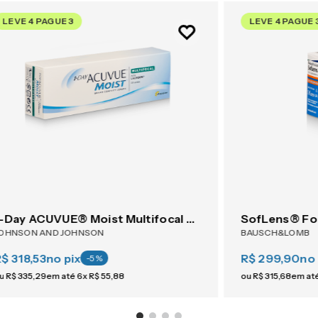
LEVE 4 PAGUE 3
LEVE 4 PAGUE 
1-Day ACUVUE® Moist Multifocal 30
SofLens® Fo
OHNSON AND JOHNSON
BAUSCH&LOMB
$ 318,53
no pix
R$ 299,90
no 
-
5
%
u
R$
335
,
29
em até
6
x
R$
55
,
88
ou
R$
315
,
68
em at