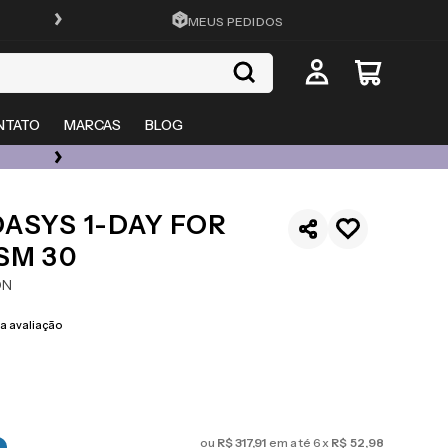
FRETE GRÁTIS EM TODO O SITE
MEUS PEDIDOS
NTATO
MARCAS
BLOG
ÓCULOS DE GRAU, SOL E LENTES COM ATÉ 50% OFF + 20% EXTRA
ASYS 1-DAY FOR
SM 30
ON
 avaliação
ou
R$
317
,
91
em até
6
x
R$
52
,
98