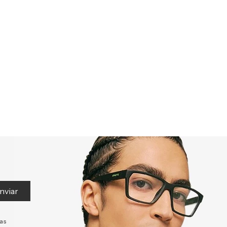
nviar
tas