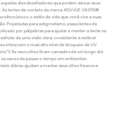
ra aqueles dias desafiadores que podem deixar seus
s. As lentes de contato da marca ACUVUE OASYS®
lhos únicos, o estilo de vida que você vive e suas
o. Projetadas para astigmatismo, essas lentes de
ilizado por pálpebras para ajudar a manter a lente na
esfrute de uma visão clara, consistente e estável
eles oferecem o mais alto nível de bloqueio de UV
rio.*‡ Se seus olhos ficam cansados de um longo dia
ais ou secos de passar o tempo em ambientes
ntato diárias ajudam a manter seus olhos frescos e