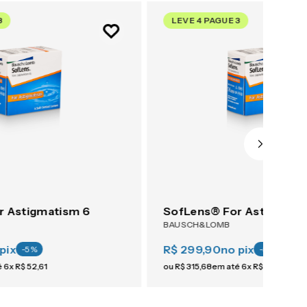
3
LEVE 4 PAGUE 3
r Astigmatism 6
SofLens® For Astigmati
BAUSCH&LOMB
pix
R$ 299,90
no pix
-
5
%
-
5
%
é
6
x
R$
52
,
61
ou
R$
315
,
68
em até
6
x
R$
52
,
61