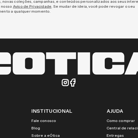
s, novas coleções, campanhas, e conteúdos personalizados aos seus inter
 nosso
Aviso de Privacidade
. Se mudar de ideia, você pode revogar o seu
mento a qualquer momento.
INSTITUCIONAL
AJUDA
Fale conosco
Como comprar
Blog
Central de rela
Sobre a eÓtica
Entregas