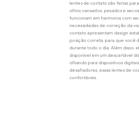
lentes de contato são feitas pa
olhos cansados, pesados e seco
funcionam em harmonia com seus o
necessidades de correção da visã
contato apresentam design estab
posição correta, para que você d
durante todo o dia. Além disso, 
disponível em um descartável diá
olhando para dispositivos digit
desafiadores, essas lentes de co
confortáveis.