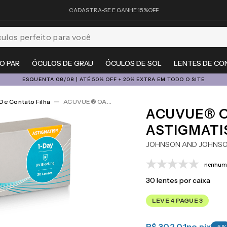
CADASTRA-SE E GANHE 15%OFF
feito para você
O PAR
ÓCULOS DE GRAU
ÓCULOS DE SOL
LENTES DE CO
ESQUENTA 08/08 | ATÉ 50% OFF + 20% EXTRA EM TODO O SITE
De Contato Filha
ACUVUE® OASYS 1-Day For Astigmatism 30
ACUVUE® O
ASTIGMATI
JOHNSON AND JOHNS
nenhuma
30
lentes por caixa
LEVE 4 PAGUE 3
R$ 302,01
no pix
-
5
%