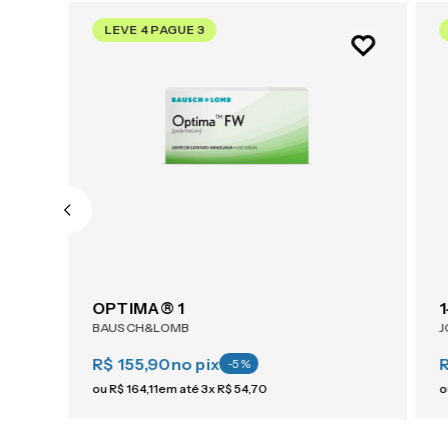
LEVE 4 PAGUE 3
AIR OPTIX® Plus HydraGlyde® Multifocal 6
OPTIMA® 1
BAUSCH&LOMB
J
R$ 155,90
no pix
R
-
5
%
ou
R$
164
,
11
em até
3
x
R$
54
,
70
o