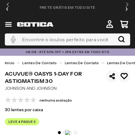
FRETE GRÁTIS EM TODO SITE
Encontre o óculos perfeito para você
08/08 •ATÉ 50% OFF + 25% EXTRA EM TODO SITE
Lentes De Contato
Lentes De Contato
Lentes De Cont
ACUVUE® OASYS 1-DAY FOR
ASTIGMATISM 30
JOHNSON AND JOHNSON
nenhuma avaliação
30
lentes por caixa
LEVE 4 PAGUE 3