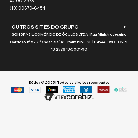
4000-2973
(19) 99879-6454
OUTROS SITES DO GRUPO
+
SGH BRASIL COMÉRCIO DE ÓCULOS LTDA | Rua Ministro Jesuíno
Cardoso, nº 52, 3º andar, ala “A” - Itaim bibi - SP | 04544-050 - CNPJ:
13.257.648/0001-90
Eótica © 2025 | Todos os direitos reservados
Termos mais buscados
Termos mais buscados
1
1
º
º
vogue
vogue