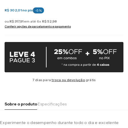
R$ 302,01
no pix
-
5
%
ou
R$
317
,
91
em até
6
x
R$
52
,
98
Conferir opções de parcelamento e pagamento
7 dias para
troca ou devolução
grátis
Sobre o produto
Especificações
Experimente o desempenho durante todo o dia e excelente