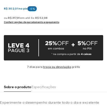
R$ 302,01
no pix
-
5
%
ou
R$
317
,
91
em até
6
x
R$
52
,
98
Conferir opções de parcelamento e pagamento
7 dias para
troca ou devolução
grátis
Sobre o produto
Especificações
Experimente o desempenho durante todo o dia e excelente