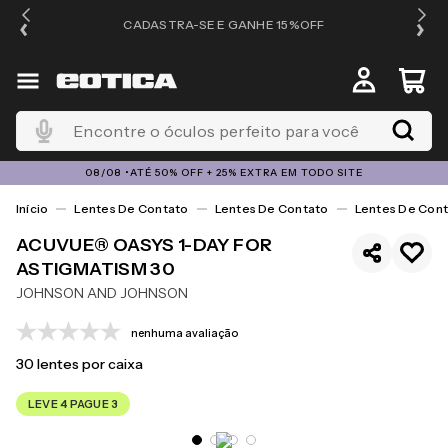
OS
CADASTRA-SE E GANHE 15%OFF
Encontre o óculos perfeito para você
08/08 •ATÉ 50% OFF + 25% EXTRA EM TODO SITE
Lentes De Contato
Lentes De Contato
Lentes De Cont
ACUVUE® OASYS 1-DAY FOR
ASTIGMATISM 30
JOHNSON AND JOHNSON
nenhuma avaliação
30
lentes por caixa
LEVE 4 PAGUE 3