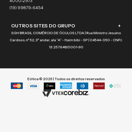
Coach
4000-2973
(19) 99879-6454
OUTROS SITES DO GRUPO
+
SGH BRASIL COMÉRCIO DE ÓCULOS LTDA | Rua Ministro Jesuíno
Cardoso, nº 52, 3º andar, ala “A” - Itaim bibi - SP | 04544-050 - CNPJ:
13.257.648/0001-90
Eótica © 2025 | Todos os direitos reservados
Termos mais buscados
Termos mais buscados