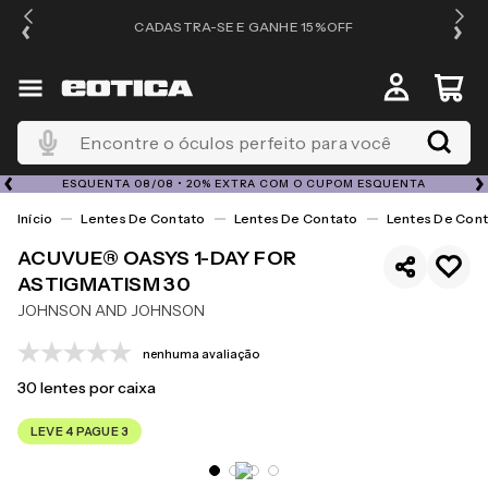
OS
CADASTRA-SE E GANHE 15%OFF
Encontre o óculos perfeito para você
ESQUENTA 08/08 • 20% EXTRA COM O CUPOM ESQUENTA
Lentes De Contato
Lentes De Contato
Lentes De Cont
ACUVUE® OASYS 1-DAY FOR
ASTIGMATISM 30
JOHNSON AND JOHNSON
nenhuma avaliação
30
lentes por caixa
LEVE 4 PAGUE 3