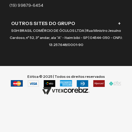
Coach
4000-2973
(19) 99879-6454
OUTROS SITES DO GRUPO
+
SGH BRASIL COMÉRCIO DE ÓCULOS LTDA | Rua Ministro Jesuíno
Cardoso, nº 52, 3º andar, ala “A” - Itaim bibi - SP | 04544-050 - CNPJ:
13.257.648/0001-90
Eótica © 2025 | Todos os direitos reservados
Termos mais buscados
Termos mais buscados