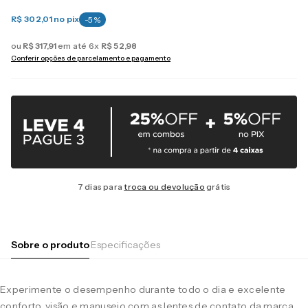
R$ 302,01
no pix
-
5
%
ou
R$
317
,
91
em até
6
x
R$
52
,
98
Conferir opções de parcelamento e pagamento
7 dias para
troca ou devolução
grátis
Sobre o produto
Especificações
Experimente o desempenho durante todo o dia e excelente
conforto, visão e manuseio com as lentes de contato da marca