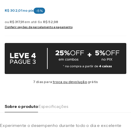
R$ 302,01
no pix
-
5
%
ou
R$
317
,
91
em até
6
x
R$
52
,
98
Conferir opções de parcelamento e pagamento
7 dias para
troca ou devolução
grátis
Sobre o produto
Especificações
Experimente o desempenho durante todo o dia e excelente