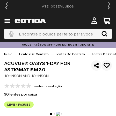
ATÉ 10X SEM JUROS
4
Encontre o óculos perfeito para você
08/08 •ATÉ 50% OFF + 25% EXTRA EM TODO SITE
Lentes De Contato
Lentes De Contato
Lentes De Cont
ACUVUE® OASYS 1-DAY FOR
ASTIGMATISM 30
JOHNSON AND JOHNSON
nenhuma avaliação
30
lentes por caixa
LEVE 4 PAGUE 3