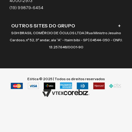
4000-2973
(19) 99879-6454
OUTROS SITES DO GRUPO
+
SGH BRASIL COMÉRCIO DE ÓCULOS LTDA | Rua Ministro Jesuíno
Cardoso, nº 52, 3º andar, ala “A” - Itaim bibi - SP | 04544-050 - CNPJ:
13.257.648/0001-90
Eótica © 2025 | Todos os direitos reservados
Termos mais buscados
Termos mais buscados
1
1
º
º
vogue
vogue