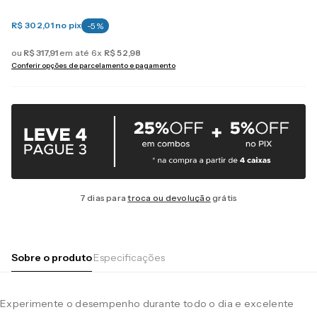
R$ 302,01
no pix
-
5
%
ou
R$
317
,
91
em até
6
x
R$
52
,
98
Conferir opções de parcelamento e pagamento
7 dias para
troca ou devolução
grátis
Sobre o produto
Especificações
Experimente o desempenho durante todo o dia e excelente