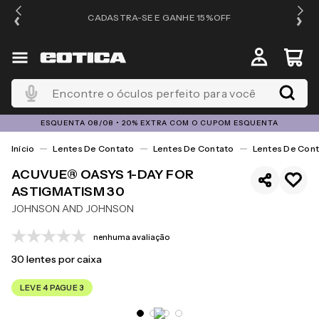
OS
CADASTRA-SE E GANHE 15%OFF
Encontre o óculos perfeito para você
ESQUENTA 08/08 • 20% EXTRA COM O CUPOM ESQUENTA
Lentes De Contato
Lentes De Contato
Lentes De Cont
ACUVUE® OASYS 1-DAY FOR
ASTIGMATISM 30
JOHNSON AND JOHNSON
nenhuma avaliação
30
lentes por caixa
LEVE 4 PAGUE 3