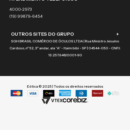
Coach
4000-2973
(19) 99879-6454
OUTROS SITES DO GRUPO
+
SGH BRASIL COMÉRCIO DE ÓCULOS LTDA | Rua Ministro Jesuíno
Cardoso, nº 52, 3º andar, ala “A” - Itaim bibi - SP | 04544-050 - CNPJ:
13.257.648/0001-90
Eótica © 2025 | Todos os direitos reservados
Termos mais buscados
Termos mais buscados