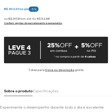
R$ 302,01
no pix
-
5
%
ou
R$
317
,
91
em até
6
x
R$
52
,
98
Conferir opções de parcelamento e pagamento
7 dias para
troca ou devolução
grátis
Sobre o produto
Especificações
Experimente o desempenho durante todo o dia e excelente