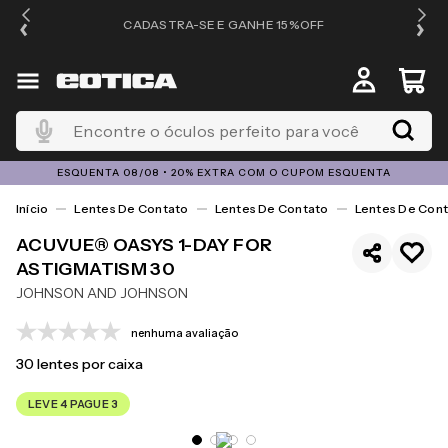
OS
CADASTRA-SE E GANHE 15%OFF
Encontre o óculos perfeito para você
ESQUENTA 08/08 • 20% EXTRA COM O CUPOM ESQUENTA
Lentes De Contato
Lentes De Contato
Lentes De Cont
ACUVUE® OASYS 1-DAY FOR
ASTIGMATISM 30
JOHNSON AND JOHNSON
nenhuma avaliação
30
lentes por caixa
LEVE 4 PAGUE 3