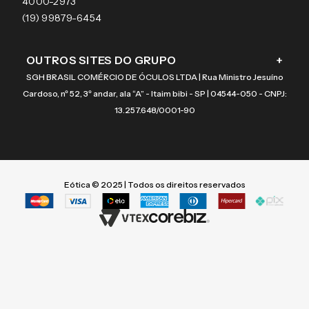
Coach
4000-2973
(19) 99879-6454
OUTROS SITES DO GRUPO
+
SGH BRASIL COMÉRCIO DE ÓCULOS LTDA | Rua Ministro Jesuíno
Cardoso, nº 52, 3º andar, ala “A” - Itaim bibi - SP | 04544-050 - CNPJ:
13.257.648/0001-90
Eótica © 2025 | Todos os direitos reservados
Termos mais buscados
Termos mais buscados