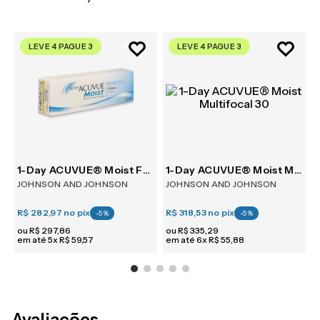
LEVE 4 PAGUE 3
LEVE 4 PAGUE 3
30
1-Day ACUVUE® Moist For Astigmatism 30
1-Day ACUVUE® Moist Multifocal 30
JOHNSON AND JOHNSON
JOHNSON AND JOHNSON
R$ 282,97
no pix
R$ 318,53
no pix
R
-
5
%
-
5
%
ou
R$
297
,
86
ou
R$
335
,
29
em até
5
x
R$
59
,
57
em até
6
x
R$
55
,
88
e