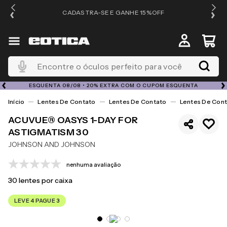
OS
CADASTRA-SE E GANHE 15%OFF
Encontre o óculos perfeito para você
ESQUENTA 08/08 • 20% EXTRA COM O CUPOM ESQUENTA
Lentes De Contato
Lentes De Contato
Lentes De Cont
ACUVUE® OASYS 1-DAY FOR
ASTIGMATISM 30
JOHNSON AND JOHNSON
nenhuma avaliação
30
lentes por caixa
LEVE 4 PAGUE 3