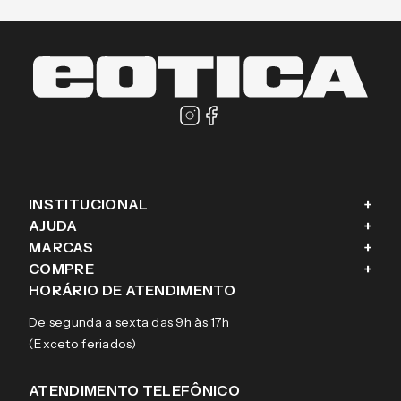
INSTITUCIONAL
+
AJUDA
+
Fale conosco
MARCAS
+
Blog
Como comprar
COMPRE
+
Sobre a eÓtica
Trocas e Devoluções
Ray-Ban
HORÁRIO DE ATENDIMENTO
Segurança
Entregas
Oakley
Óculos de grau
De segunda a sexta das 9h às 17h
Aviso de privacidade
Pagamentos
Tecnol
Óculos de sol
(Exceto feriados)
Termos e condições de uso
Garantias
Arnette
Lentes de contato
Meus pedidos
Vogue
Promoção
ATENDIMENTO TELEFÔNICO
Burberry