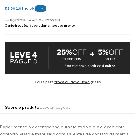
R$ 302,01
no pix
-
5
%
ou
R$
317
,
91
em até
6
x
R$
52
,
98
Conferir opções de parcelamento e pagamento
7 dias para
troca ou devolução
grátis
Sobre o produto
Especificações
Experimente o desempenho durante todo o dia e excelente
conforto, visão e manuseio com as lentes de contato da marca