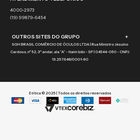
Coach
4000-2973
(19) 99879-6454
OUTROS SITES DO GRUPO
+
SGH BRASIL COMÉRCIO DE ÓCULOS LTDA | Rua Ministro Jesuíno
Cardoso, nº 52, 3º andar, ala “A” - Itaim bibi - SP | 04544-050 - CNPJ:
13.257.648/0001-90
Eótica © 2025 | Todos os direitos reservados
Termos mais buscados
Termos mais buscados