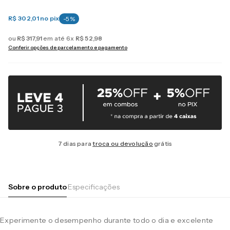
R$ 302,01
no pix
-
5
%
ou
R$
317
,
91
em até
6
x
R$
52
,
98
Conferir opções de parcelamento e pagamento
7 dias para
troca ou devolução
grátis
Sobre o produto
Especificações
Experimente o desempenho durante todo o dia e excelente