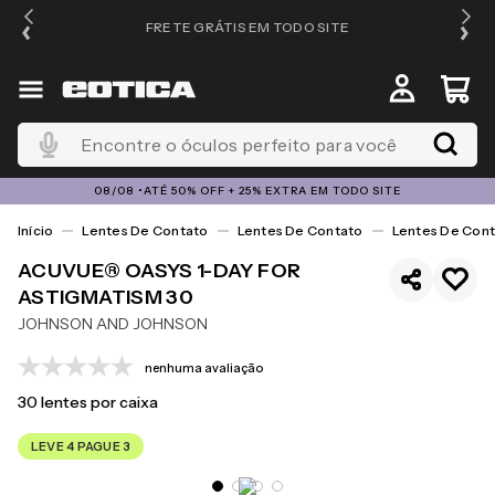
FRETE GRÁTIS EM TODO SITE
Encontre o óculos perfeito para você
08/08 •ATÉ 50% OFF + 25% EXTRA EM TODO SITE
Lentes De Contato
Lentes De Contato
Lentes De Cont
ACUVUE® OASYS 1-DAY FOR
ASTIGMATISM 30
JOHNSON AND JOHNSON
nenhuma avaliação
30
lentes por caixa
LEVE 4 PAGUE 3