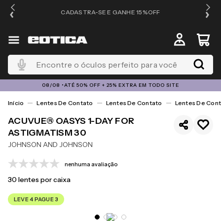
OS
CADASTRA-SE E GANHE 15%OFF
Encontre o óculos perfeito para você
08/08 •ATÉ 50% OFF + 25% EXTRA EM TODO SITE
Lentes De Contato
Lentes De Contato
Lentes De Cont
ACUVUE® OASYS 1-DAY FOR
ASTIGMATISM 30
JOHNSON AND JOHNSON
nenhuma avaliação
30
lentes por caixa
LEVE 4 PAGUE 3