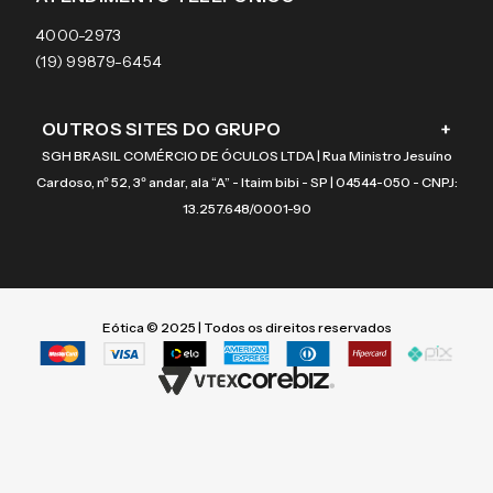
Coach
4000-2973
(19) 99879-6454
OUTROS SITES DO GRUPO
+
SGH BRASIL COMÉRCIO DE ÓCULOS LTDA | Rua Ministro Jesuíno
Cardoso, nº 52, 3º andar, ala “A” - Itaim bibi - SP | 04544-050 - CNPJ:
13.257.648/0001-90
Eótica © 2025 | Todos os direitos reservados
Termos mais buscados
Termos mais buscados