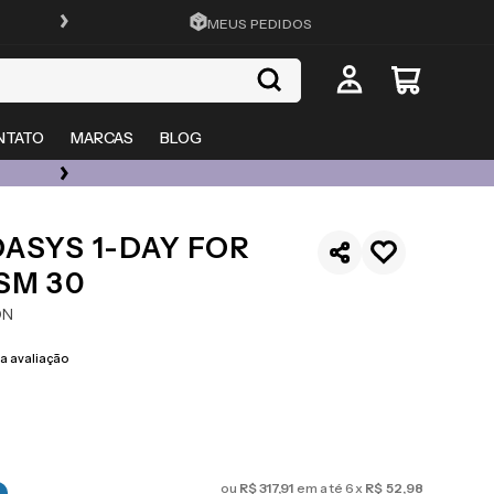
FRETE GRÁTIS EM TODO O SITE
MEUS PEDIDOS
NTATO
MARCAS
BLOG
ÓCULOS DE GRAU, SOL E LENTES COM ATÉ 50% OFF + 20% EXTRA
ASYS 1-DAY FOR
SM 30
ON
 avaliação
ou
R$
317
,
91
em até
6
x
R$
52
,
98