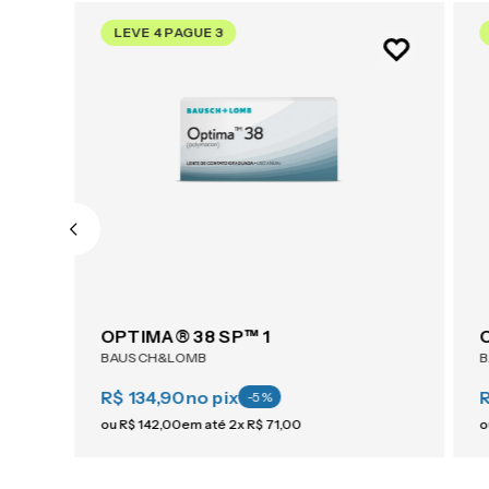
LEVE 4 PAGUE 3
OPTIMA® 38 SP™ 1
BAUSCH&LOMB
R$ 134,90
no pix
-
5
%
ou
R$
142
,
00
em até
2
x
R$
71
,
00
o