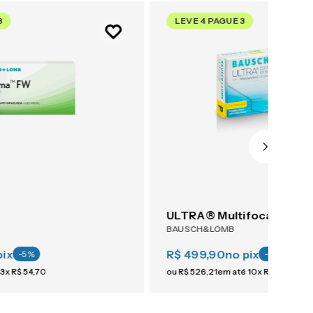
3
LEVE 4 PAGUE 3
ULTRA® Multifocal 6
BAUSCH&LOMB
pix
R$ 499,90
no pix
-
5
%
-
5
%
3
x
R$
54
,
70
ou
R$
526
,
21
em até
10
x
R$
52
,
62