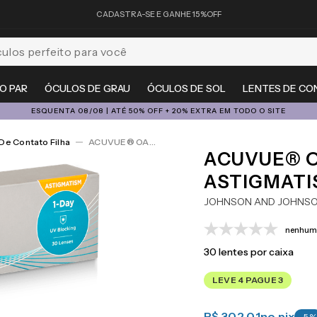
CADASTRA-SE E GANHE 15%OFF
feito para você
O PAR
ÓCULOS DE GRAU
ÓCULOS DE SOL
LENTES DE CO
ESQUENTA 08/08 | ATÉ 50% OFF + 20% EXTRA EM TODO O SITE
De Contato Filha
ACUVUE® OASYS 1-Day For Astigmatism 30
ACUVUE® O
ASTIGMATI
JOHNSON AND JOHNS
nenhuma
30
lentes por caixa
LEVE 4 PAGUE 3
R$ 302,01
no pix
-
5
%