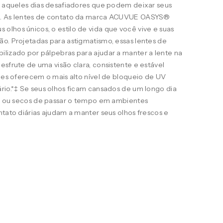
ra aqueles dias desafiadores que podem deixar seus
s. As lentes de contato da marca ACUVUE OASYS®
lhos únicos, o estilo de vida que você vive e suas
o. Projetadas para astigmatismo, essas lentes de
ilizado por pálpebras para ajudar a manter a lente na
esfrute de uma visão clara, consistente e estável
eles oferecem o mais alto nível de bloqueio de UV
rio.*‡ Se seus olhos ficam cansados de um longo dia
ais ou secos de passar o tempo em ambientes
ntato diárias ajudam a manter seus olhos frescos e