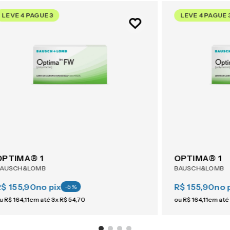
LEVE 4 PAGUE 3
LEVE 4 PAGUE 
OPTIMA® 1
OPTIMA® 1
BAUSCH&LOMB
BAUSCH&LOMB
R$ 155,90
no pix
R$ 155,90
no 
-
5
%
u
R$
164
,
11
em até
3
x
R$
54
,
70
ou
R$
164
,
11
em até