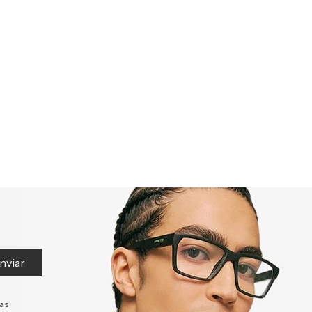
nviar
tas