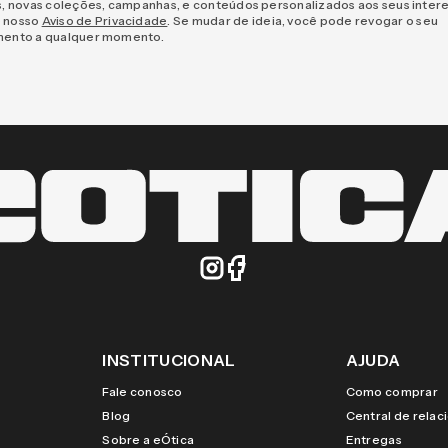
s, novas coleções, campanhas, e conteúdos personalizados aos seus inter
 nosso
Aviso de Privacidade
. Se mudar de ideia, você pode revogar o seu
mento a qualquer momento.
INSTITUCIONAL
AJUDA
Fale conosco
Como comprar
Blog
Central de rela
Sobre a eÓtica
Entregas