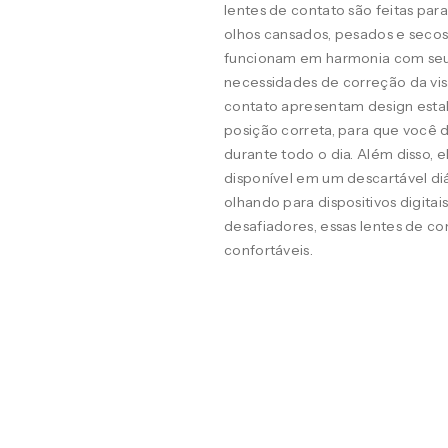
lentes de contato são feitas pa
olhos cansados, pesados e seco
funcionam em harmonia com seus o
necessidades de correção da visã
contato apresentam design estab
posição correta, para que você d
durante todo o dia. Além disso, 
disponível em um descartável diá
olhando para dispositivos digit
desafiadores, essas lentes de co
confortáveis.