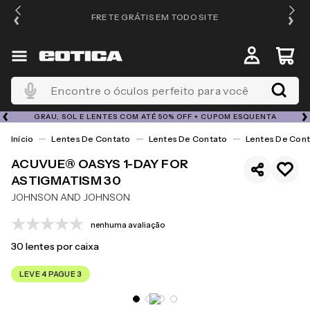
FRETE GRÁTIS EM TODO SITE
Encontre o óculos perfeito para você
GRAU, SOL E LENTES COM ATÉ 50% OFF + CUPOM ESQUENTA
Lentes De Contato
Lentes De Contato
Lentes De Cont
ACUVUE® OASYS 1-DAY FOR
ASTIGMATISM 30
JOHNSON AND JOHNSON
nenhuma avaliação
30
lentes por caixa
LEVE 4 PAGUE 3