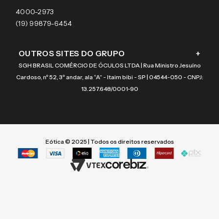
Coach
4000-2973
(19) 99879-6454
OUTROS SITES DO GRUPO
+
SGH BRASIL COMÉRCIO DE ÓCULOS LTDA | Rua Ministro Jesuíno
Cardoso, nº 52, 3º andar, ala “A” - Itaim bibi - SP | 04544-050 - CNPJ:
13.257.648/0001-90
Eótica © 2025 | Todos os direitos reservados
Termos mais buscados
Termos mais buscados