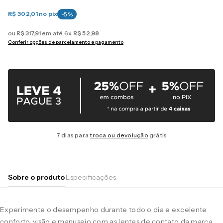
R$ 302,01
no pix
-
5
%
ou
R$
317
,
91
em até
6
x
R$
52
,
98
Conferir opções de parcelamento e pagamento
7 dias para
troca ou devolução
grátis
Sobre o produto
Especificações
Experimente o desempenho durante todo o dia e excelente
conforto, visão e manuseio com as lentes de contato da marca