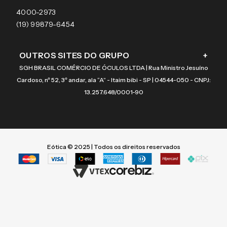
Coach
4000-2973
(19) 99879-6454
OUTROS SITES DO GRUPO
+
SGH BRASIL COMÉRCIO DE ÓCULOS LTDA | Rua Ministro Jesuíno
Cardoso, nº 52, 3º andar, ala “A” - Itaim bibi - SP | 04544-050 - CNPJ:
13.257.648/0001-90
Eótica © 2025 | Todos os direitos reservados
Termos mais buscados
Termos mais buscados