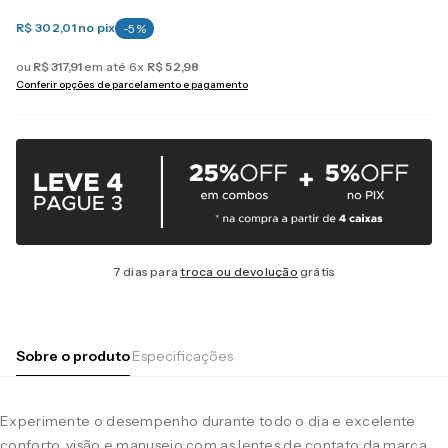
R$ 302,01
no pix
-
5
%
ou
R$
317
,
91
em até
6
x
R$
52
,
98
Conferir opções de parcelamento e pagamento
7 dias para
troca ou devolução
grátis
Sobre o produto
Especificações
Experimente o desempenho durante todo o dia e excelente
conforto, visão e manuseio com as lentes de contato da marca