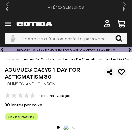
ATÉ 10X SEM JUROS
4
Encontre o óculos perfeito para você
ESQUENTA 08/08 • 20% EXTRA COM O CUPOM ESQUENTA
Lentes De Contato
Lentes De Contato
Lentes De Cont
ACUVUE® OASYS 1-DAY FOR
ASTIGMATISM 30
JOHNSON AND JOHNSON
nenhuma avaliação
30
lentes por caixa
LEVE 4 PAGUE 3