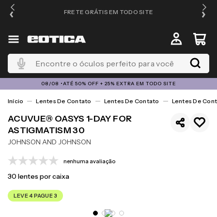
FRETE GRÁTIS EM TODO SITE
Encontre o óculos perfeito para você
08/08 •ATÉ 50% OFF + 25% EXTRA EM TODO SITE
Lentes De Contato
Lentes De Contato
Lentes De Cont
ACUVUE® OASYS 1-DAY FOR
ASTIGMATISM 30
JOHNSON AND JOHNSON
nenhuma avaliação
30
lentes por caixa
LEVE 4 PAGUE 3