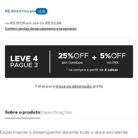
R$ 302,01
no pix
-
5
%
ou
R$
317
,
91
em até
6
x
R$
52
,
98
Conferir opções de parcelamento e pagamento
7 dias para
troca ou devolução
grátis
Sobre o produto
Especificações
Experimente o desempenho durante todo o dia e excelente