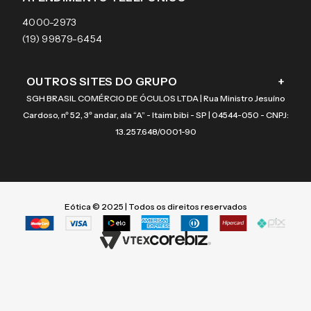
Coach
4000-2973
(19) 99879-6454
OUTROS SITES DO GRUPO
+
SGH BRASIL COMÉRCIO DE ÓCULOS LTDA | Rua Ministro Jesuíno
Cardoso, nº 52, 3º andar, ala “A” - Itaim bibi - SP | 04544-050 - CNPJ:
13.257.648/0001-90
Eótica © 2025 | Todos os direitos reservados
Termos mais buscados
Termos mais buscados