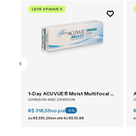
LEVE 4 PAGUE 3
AIR OPTIX® Plus HydraGlyde® Astigmatism 6
1-Day ACUVUE® Moist Multifocal 30
JOHNSON AND JOHNSON
J
R$ 318,53
no pix
-
5
%
ou
R$
335
,
29
em até
6
x
R$
55
,
88
o