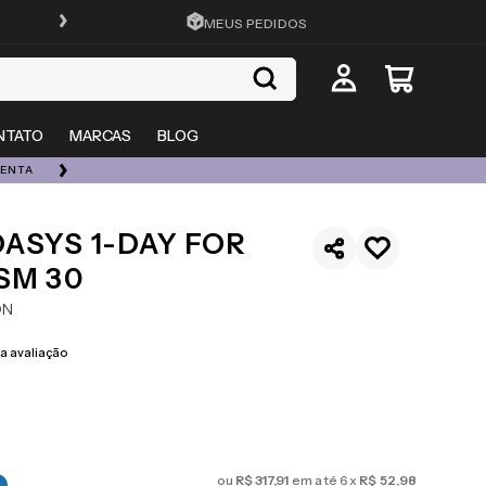
ATÉ 10X SEM JUROS
MEUS PEDIDOS
NTATO
MARCAS
BLOG
UENTA
ESQUENTA 08/08 | ATÉ 50% OFF + 20% EXTRA EM TOD
ASYS 1-DAY FOR
SM 30
ON
 avaliação
ou
R$
317
,
91
em até
6
x
R$
52
,
98