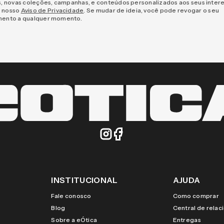
s, novas coleções, campanhas, e conteúdos personalizados aos seus inter
 nosso
Aviso de Privacidade
. Se mudar de ideia, você pode revogar o seu
mento a qualquer momento.
INSTITUCIONAL
AJUDA
Fale conosco
Como comprar
Blog
Central de rela
Sobre a eÓtica
Entregas