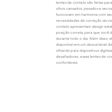
lentes de contato são feitas pa
olhos cansados, pesados e seco
funcionam em harmonia com seus o
necessidades de correção da visã
contato apresentam design estab
posição correta, para que você d
durante todo o dia. Além disso, 
disponível em um descartável diá
olhando para dispositivos digit
desafiadores, essas lentes de co
confortáveis.