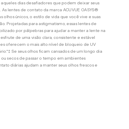
ra aqueles dias desafiadores que podem deixar seus
s. As lentes de contato da marca ACUVUE OASYS®
lhos únicos, o estilo de vida que você vive e suas
o. Projetadas para astigmatismo, essas lentes de
ilizado por pálpebras para ajudar a manter a lente na
esfrute de uma visão clara, consistente e estável
eles oferecem o mais alto nível de bloqueio de UV
rio.*‡ Se seus olhos ficam cansados de um longo dia
ais ou secos de passar o tempo em ambientes
ntato diárias ajudam a manter seus olhos frescos e