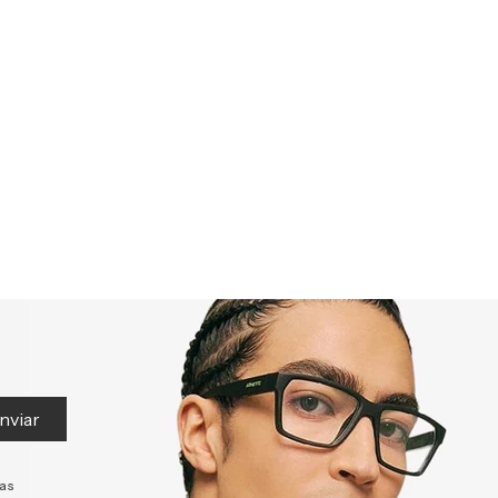
nviar
tas