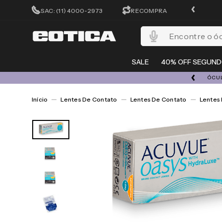
CADASTRA-SE E GANHE 15%OFF
SAC: (11) 4000-2973
RECOMPRA
Encontre o óculos per
SALE
40% OFF SEGUND
A 08/08 | ATÉ 50% OFF + 20% EXTRA EM TODO O SITE
ÓCUL
Lentes De Contato
Lentes De Contato
Lentes 