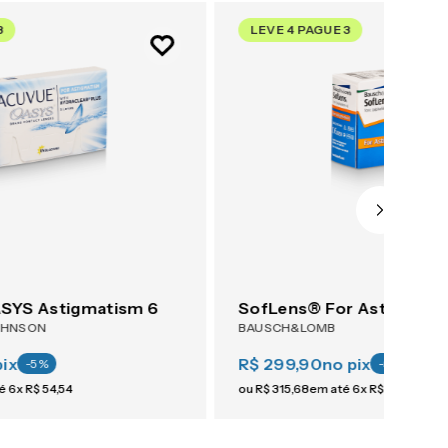
3
LEVE 4 PAGUE 3
YS Astigmatism 6
SofLens® For Astigmati
OHNSON
BAUSCH&LOMB
pix
R$ 299,90
no pix
-
5
%
-
5
%
té
6
x
R$
54
,
54
ou
R$
315
,
68
em até
6
x
R$
52
,
61