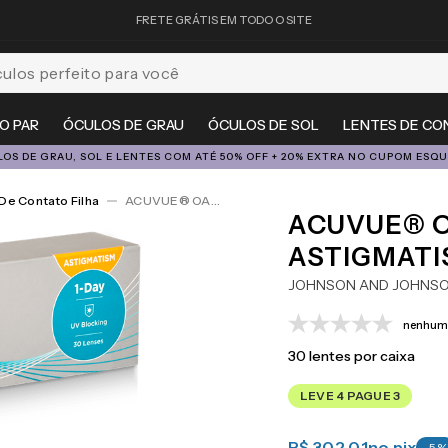
FRETE GRÁTIS EM TODO O SITE
feito para você
O PAR
ÓCULOS DE GRAU
ÓCULOS DE SOL
LENTES DE CO
OS DE GRAU, SOL E LENTES COM ATÉ 50% OFF + 20% EXTRA NO CUPOM ESQ
De Contato Filha
ACUVUE® OASYS 1-Day For Astigmatism 30
ACUVUE® O
ASTIGMATI
JOHNSON AND JOHNS
nenhuma
30
lentes por caixa
LEVE 4 PAGUE 3
R$ 302,01
no pix
-
5
%