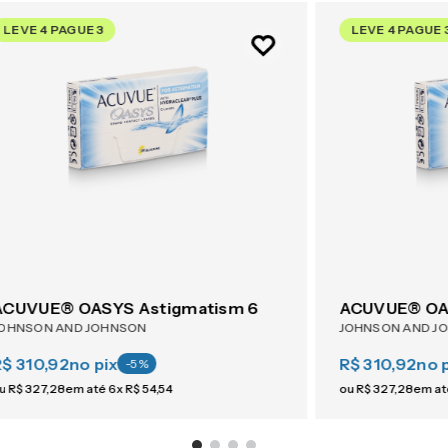
LEVE 4 PAGUE 3
LEVE 4 PAGUE 
ACUVUE® OASYS Astigmatism 6
ACUVUE® OAS
OHNSON AND JOHNSON
JOHNSON AND J
R$ 310,92
no pix
R$ 310,92
no 
-
5
%
u
R$
327
,
28
em até
6
x
R$
54
,
54
ou
R$
327
,
28
em a