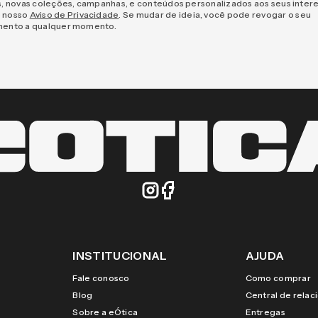
s, novas coleções, campanhas, e conteúdos personalizados aos seus inter
 nosso
Aviso de Privacidade
. Se mudar de ideia, você pode revogar o seu
mento a qualquer momento.
INSTITUCIONAL
AJUDA
Fale conosco
Como comprar
Blog
Central de rela
Sobre a eÓtica
Entregas