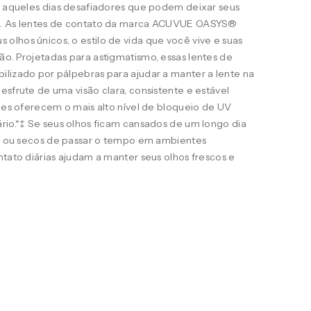
ra aqueles dias desafiadores que podem deixar seus
s. As lentes de contato da marca ACUVUE OASYS®
lhos únicos, o estilo de vida que você vive e suas
o. Projetadas para astigmatismo, essas lentes de
ilizado por pálpebras para ajudar a manter a lente na
esfrute de uma visão clara, consistente e estável
eles oferecem o mais alto nível de bloqueio de UV
rio.*‡ Se seus olhos ficam cansados de um longo dia
ais ou secos de passar o tempo em ambientes
ntato diárias ajudam a manter seus olhos frescos e