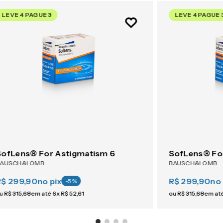
LEVE 4 PAGUE 3
LEVE 4 PAGUE 
SofLens® For Astigmatism 6
SofLens® Fo
BAUSCH&LOMB
BAUSCH&LOMB
R$ 299,90
no pix
R$ 299,90
no 
-
5
%
u
R$
315
,
68
em até
6
x
R$
52
,
61
ou
R$
315
,
68
em at