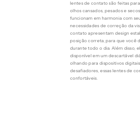
lentes de contato são feitas pa
olhos cansados, pesados e seco
funcionam em harmonia com seus o
necessidades de correção da visã
contato apresentam design estab
posição correta, para que você d
durante todo o dia. Além disso, 
disponível em um descartável diá
olhando para dispositivos digit
desafiadores, essas lentes de co
confortáveis.