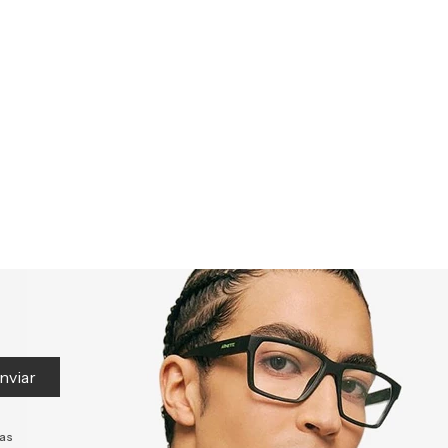
nviar
tas