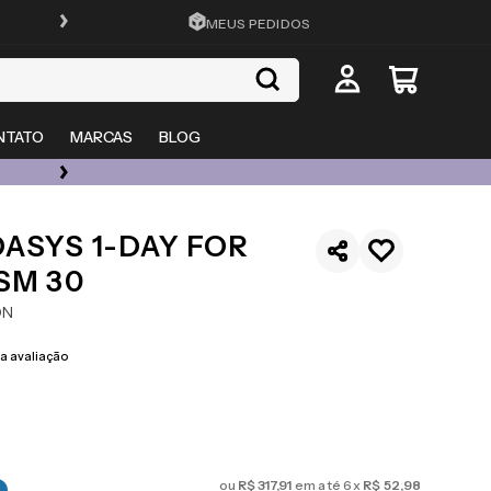
FRETE GRÁTIS EM TODO O SITE
MEUS PEDIDOS
NTATO
MARCAS
BLOG
ÓCULOS DE GRAU, SOL E LENTES COM ATÉ 50% OFF + 20% EXTRA
ASYS 1-DAY FOR
SM 30
ON
 avaliação
ou
R$
317
,
91
em até
6
x
R$
52
,
98