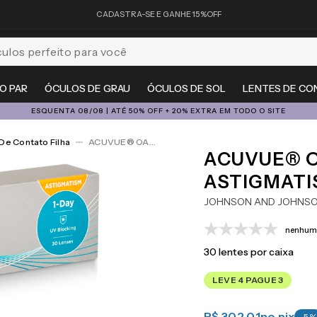
CADASTRA-SE E GANHE 15%OFF
feito para você
O PAR
ÓCULOS DE GRAU
ÓCULOS DE SOL
LENTES DE CO
ESQUENTA 08/08 | ATÉ 50% OFF + 20% EXTRA EM TODO O SITE
De Contato Filha
ACUVUE® OASYS 1-Day For Astigmatism 30
ACUVUE® O
ASTIGMATI
JOHNSON AND JOHNS
nenhuma
30
lentes por caixa
LEVE 4 PAGUE 3
R$ 302,01
no pix
-
5
%