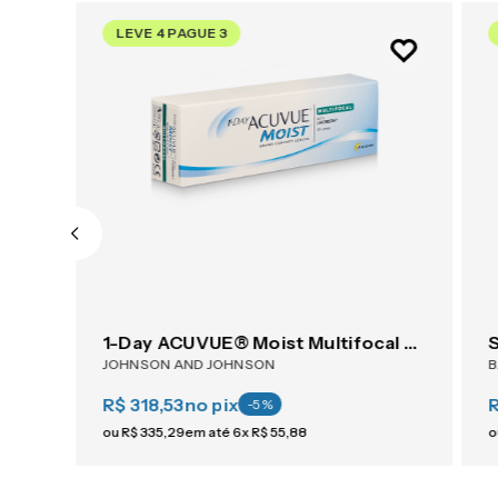
LEVE 4 PAGUE 3
ACUVUE® OASYS 1-Day For Astigmatism 30
1-Day ACUVUE® Moist Multifocal 30
JOHNSON AND JOHNSON
R$ 318,53
no pix
-
5
%
ou
R$
335
,
29
em até
6
x
R$
55
,
88
o