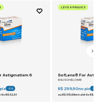
3
LEVE 4 PAGUE 3
r Astigmatism 6
SofLens® For Astigmati
BAUSCH&LOMB
pix
R$ 299,90
no pix
-
5
%
-
5
%
é
6
x
R$
52
,
61
ou
R$
315
,
68
em até
6
x
R$
52
,
61