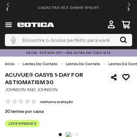
OS
CADASTRA-SE E GANHE 15%OFF
Encontre o óculos perfeito para você
08/08 •ATÉ 50% OFF + 25% EXTRA EM TODO SITE
Lentes De Contato
Lentes De Contato
Lentes De Cont
ACUVUE® OASYS 1-DAY FOR
ASTIGMATISM 30
JOHNSON AND JOHNSON
nenhuma avaliação
30
lentes por caixa
LEVE 4 PAGUE 3