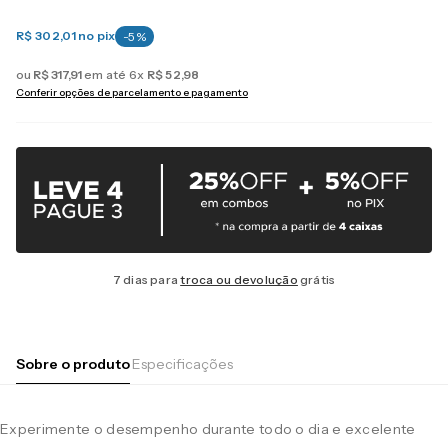
R$ 302,01
no pix
-
5
%
ou
R$
317
,
91
em até
6
x
R$
52
,
98
Conferir opções de parcelamento e pagamento
7 dias para
troca ou devolução
grátis
Sobre o produto
Especificações
Experimente o desempenho durante todo o dia e excelente