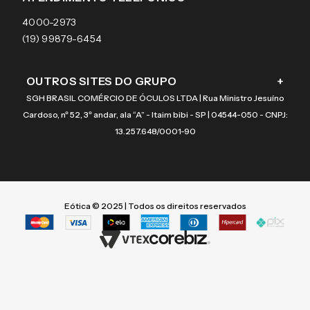
Coach
4000-2973
(19) 99879-6454
OUTROS SITES DO GRUPO
+
SGH BRASIL COMÉRCIO DE ÓCULOS LTDA | Rua Ministro Jesuíno
Cardoso, nº 52, 3º andar, ala “A” - Itaim bibi - SP | 04544-050 - CNPJ:
13.257.648/0001-90
Eótica © 2025 | Todos os direitos reservados
Termos mais buscados
Termos mais buscados