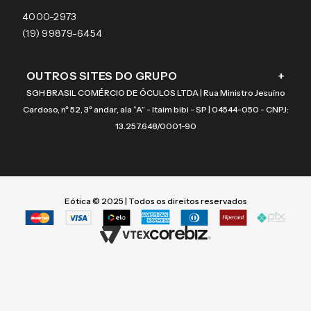
Coach
4000-2973
(19) 99879-6454
OUTROS SITES DO GRUPO
+
SGH BRASIL COMÉRCIO DE ÓCULOS LTDA | Rua Ministro Jesuíno
Cardoso, nº 52, 3º andar, ala “A” - Itaim bibi - SP | 04544-050 - CNPJ:
13.257.648/0001-90
Eótica © 2025 | Todos os direitos reservados
Termos mais buscados
Termos mais buscados