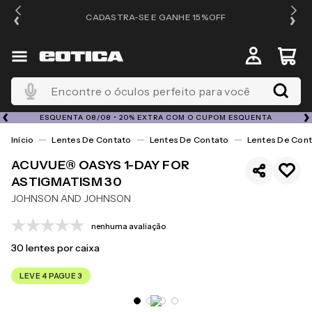
OS
CADASTRA-SE E GANHE 15%OFF
Encontre o óculos perfeito para você
ESQUENTA 08/08 • 20% EXTRA COM O CUPOM ESQUENTA
Lentes De Contato
Lentes De Contato
Lentes De Cont
ACUVUE® OASYS 1-DAY FOR
ASTIGMATISM 30
JOHNSON AND JOHNSON
nenhuma avaliação
30
lentes por caixa
LEVE 4 PAGUE 3