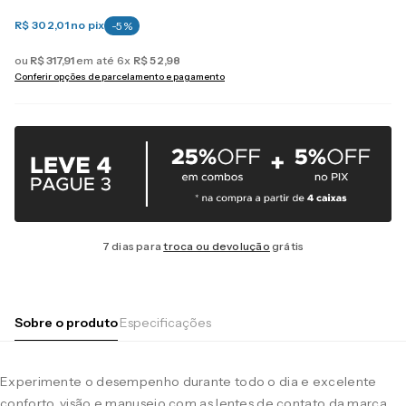
R$ 302,01
no pix
-
5
%
ou
R$
317
,
91
em até
6
x
R$
52
,
98
Conferir opções de parcelamento e pagamento
7 dias para
troca ou devolução
grátis
Sobre o produto
Especificações
Experimente o desempenho durante todo o dia e excelente
conforto, visão e manuseio com as lentes de contato da marca