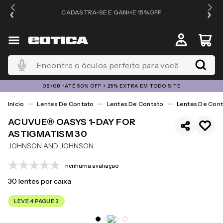
OS
CADASTRA-SE E GANHE 15%OFF
Encontre o óculos perfeito para você
08/08 •ATÉ 50% OFF + 25% EXTRA EM TODO SITE
Lentes De Contato
Lentes De Contato
Lentes De Cont
ACUVUE® OASYS 1-DAY FOR
ASTIGMATISM 30
JOHNSON AND JOHNSON
nenhuma avaliação
30
lentes por caixa
LEVE 4 PAGUE 3