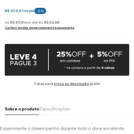
R$ 302,01
no pix
-
5
%
ou
R$
317
,
91
em até
6
x
R$
52
,
98
Conferir opções de parcelamento e pagamento
7 dias para
troca ou devolução
grátis
Sobre o produto
Especificações
Experimente o desempenho durante todo o dia e excelente