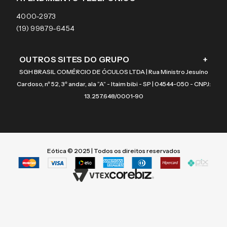
Coach
4000-2973
(19) 99879-6454
OUTROS SITES DO GRUPO
+
SGH BRASIL COMÉRCIO DE ÓCULOS LTDA | Rua Ministro Jesuíno
Cardoso, nº 52, 3º andar, ala “A” - Itaim bibi - SP | 04544-050 - CNPJ:
13.257.648/0001-90
Eótica © 2025 | Todos os direitos reservados
Termos mais buscados
Termos mais buscados