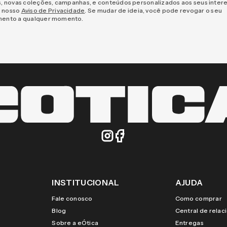
s, novas coleções, campanhas, e conteúdos personalizados aos seus inter
 nosso
Aviso de Privacidade
. Se mudar de ideia, você pode revogar o seu
mento a qualquer momento.
INSTITUCIONAL
AJUDA
Fale conosco
Como comprar
Blog
Central de rela
Sobre a eÓtica
Entregas