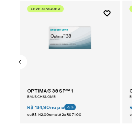
LEVE 4 PAGUE 3
OPTIMA® 38 SP™ 1
BAUSCH&LOMB
R$ 134,90
no pix
-
5
%
ou
R$
142
,
00
em até
2
x
R$
71
,
00
o