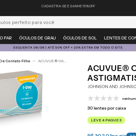
CADASTRA-SE E GANHE 15%OFF
feito para você
O PAR
ÓCULOS DE GRAU
ÓCULOS DE SOL
LENTES DE CO
ESQUENTA 08/08 | ATÉ 50% OFF + 20% EXTRA EM TODO O SITE
De Contato Filha
ACUVUE® OASYS 1-Day For Astigmatism 30
ACUVUE® O
ASTIGMATI
JOHNSON AND JOHNS
nenhuma
30
lentes por caixa
LEVE 4 PAGUE 3
R$ 302,01
no pix
-
5
%