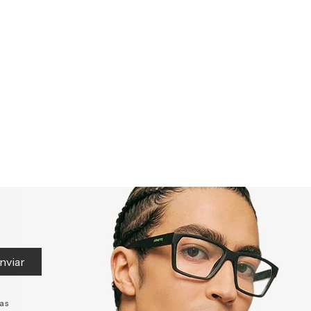
nviar
tas