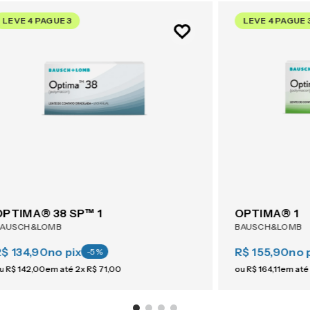
LEVE 4 PAGUE 3
LEVE 4 PAGUE 
OPTIMA® 38 SP™ 1
OPTIMA® 1
BAUSCH&LOMB
BAUSCH&LOMB
R$ 134,90
no pix
R$ 155,90
no 
-
5
%
u
R$
142
,
00
em até
2
x
R$
71
,
00
ou
R$
164
,
11
em até