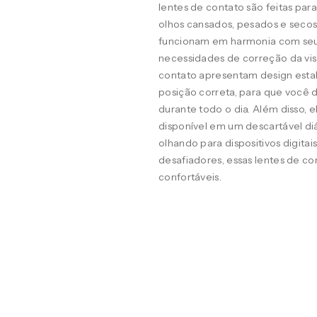
lentes de contato são feitas pa
olhos cansados, pesados e seco
funcionam em harmonia com seus o
necessidades de correção da visã
contato apresentam design estab
posição correta, para que você d
durante todo o dia. Além disso, 
disponível em um descartável diá
olhando para dispositivos digit
desafiadores, essas lentes de co
confortáveis.