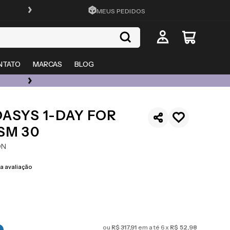
FRETE GRÁTIS EM TODO O SITE
MEUS PEDIDOS
NTATO
MARCAS
BLOG
ÓCULOS DE GRAU, SOL E LENTES COM ATÉ 50% OFF + 20% EXTRA
ASYS 1-DAY FOR
SM 30
ON
 avaliação
ou
R$
317
,
91
em até
6
x
R$
52
,
98