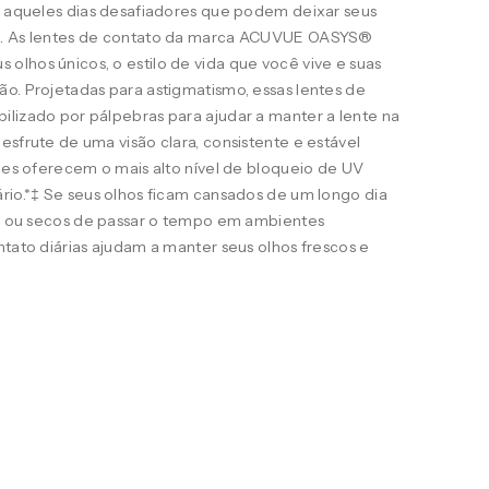
ra aqueles dias desafiadores que podem deixar seus
s. As lentes de contato da marca ACUVUE OASYS®
lhos únicos, o estilo de vida que você vive e suas
o. Projetadas para astigmatismo, essas lentes de
ilizado por pálpebras para ajudar a manter a lente na
esfrute de uma visão clara, consistente e estável
eles oferecem o mais alto nível de bloqueio de UV
rio.*‡ Se seus olhos ficam cansados de um longo dia
ais ou secos de passar o tempo em ambientes
ntato diárias ajudam a manter seus olhos frescos e