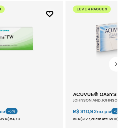
3
LEVE 4 PAGUE 3
ACUVUE® OASYS Astigma
JOHNSON AND JOHNSON
pix
R$ 310,92
no pix
-
5
%
-
5
%
3
x
R$
54
,
70
ou
R$
327
,
28
em até
6
x
R$
54
,
54