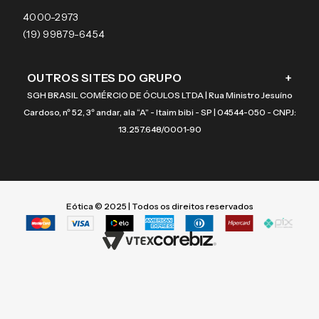
Coach
4000-2973
(19) 99879-6454
OUTROS SITES DO GRUPO
+
SGH BRASIL COMÉRCIO DE ÓCULOS LTDA | Rua Ministro Jesuíno
Cardoso, nº 52, 3º andar, ala “A” - Itaim bibi - SP | 04544-050 - CNPJ:
13.257.648/0001-90
Eótica © 2025 | Todos os direitos reservados
Termos mais buscados
Termos mais buscados