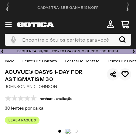
OS
CADASTRA-SE E GANHE 15%OFF
Encontre o óculos perfeito para você
ESQUENTA 08/08 • 20% EXTRA COM O CUPOM ESQUENTA
Lentes De Contato
Lentes De Contato
Lentes De Cont
ACUVUE® OASYS 1-DAY FOR
ASTIGMATISM 30
JOHNSON AND JOHNSON
nenhuma avaliação
30
lentes por caixa
LEVE 4 PAGUE 3