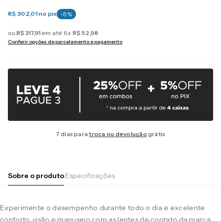
R$ 302,01
no pix
-
5
%
ou
R$
317
,
91
em até
6
x
R$
52
,
98
Conferir opções de parcelamento e pagamento
7 dias para
troca ou devolução
grátis
Sobre o produto
Especificações
Experimente o desempenho durante todo o dia e excelente
conforto, visão e manuseio com as lentes de contato da marca