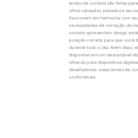
lentes de contato são feitas pa
olhos cansados, pesados e seco
funcionam em harmonia com seus o
necessidades de correção da visã
contato apresentam design estab
posição correta, para que você d
durante todo o dia. Além disso, 
disponível em um descartável diá
olhando para dispositivos digit
desafiadores, essas lentes de co
confortáveis.