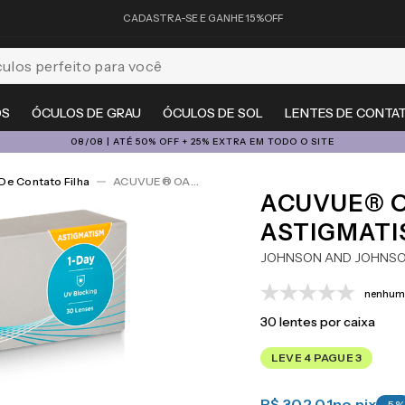
CADASTRA-SE E GANHE 15%OFF
feito para você
OS
ÓCULOS DE GRAU
ÓCULOS DE SOL
LENTES DE CONTA
08/08 | ATÉ 50% OFF + 25% EXTRA EM TODO O SITE
De Contato Filha
ACUVUE® OASYS 1-Day For Astigmatism 30
ACUVUE® O
ASTIGMATI
JOHNSON AND JOHNS
nenhuma
30
lentes por caixa
LEVE 4 PAGUE 3
R$ 302,01
no pix
-
5
%