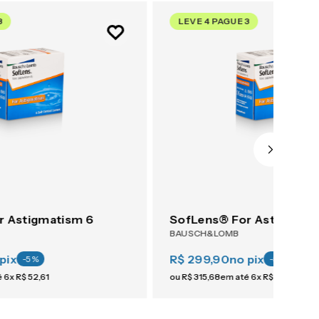
3
LEVE 4 PAGUE 3
r Astigmatism 6
SofLens® For Astigmati
BAUSCH&LOMB
pix
R$ 299,90
no pix
-
5
%
-
5
%
é
6
x
R$
52
,
61
ou
R$
315
,
68
em até
6
x
R$
52
,
61