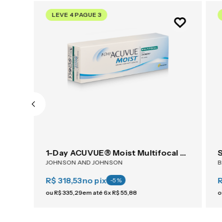
LEVE 4 PAGUE 3
1-Day ACUVUE® Moist For Astigmatism 30
1-Day ACUVUE® Moist Multifocal 30
JOHNSON AND JOHNSON
R$ 318,53
no pix
-
5
%
ou
R$
335
,
29
em até
6
x
R$
55
,
88
o