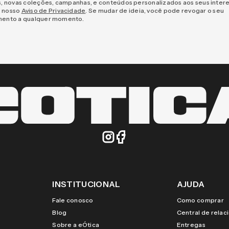
s, novas coleções, campanhas, e conteúdos personalizados aos seus inter
 nosso
Aviso de Privacidade
. Se mudar de ideia, você pode revogar o seu
mento a qualquer momento.
INSTITUCIONAL
AJUDA
Fale conosco
Como comprar
Blog
Central de rela
Sobre a eÓtica
Entregas