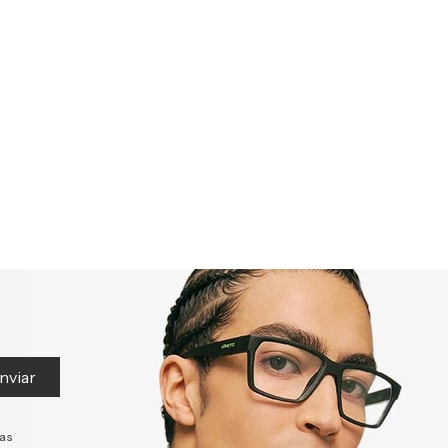
nviar
tas