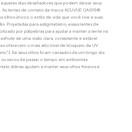
ra aqueles dias desafiadores que podem deixar seus
s. As lentes de contato da marca ACUVUE OASYS®
lhos únicos, o estilo de vida que você vive e suas
o. Projetadas para astigmatismo, essas lentes de
ilizado por pálpebras para ajudar a manter a lente na
esfrute de uma visão clara, consistente e estável
eles oferecem o mais alto nível de bloqueio de UV
rio.*‡ Se seus olhos ficam cansados de um longo dia
ais ou secos de passar o tempo em ambientes
ntato diárias ajudam a manter seus olhos frescos e