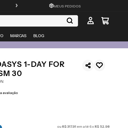
FRETE GRÁTIS EM TODO O SITE
MEUS PEDIDOS
TO
MARCAS
BLOG
ASYS 1-DAY FOR
SM 30
ON
 avaliação
ou
R$
317
,
91
em até
6
x
R$
52
,
98