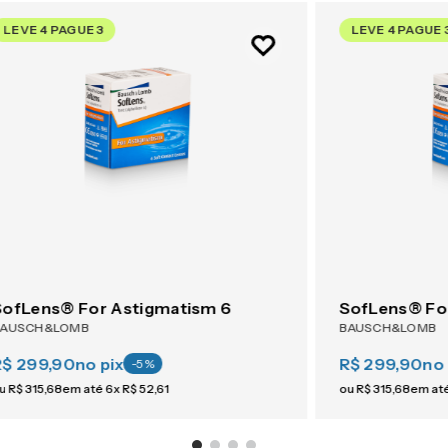
LEVE 4 PAGUE 3
LEVE 4 PAGUE 
SofLens® For Astigmatism 6
SofLens® Fo
BAUSCH&LOMB
BAUSCH&LOMB
R$ 299,90
no pix
R$ 299,90
no 
-
5
%
u
R$
315
,
68
em até
6
x
R$
52
,
61
ou
R$
315
,
68
em at