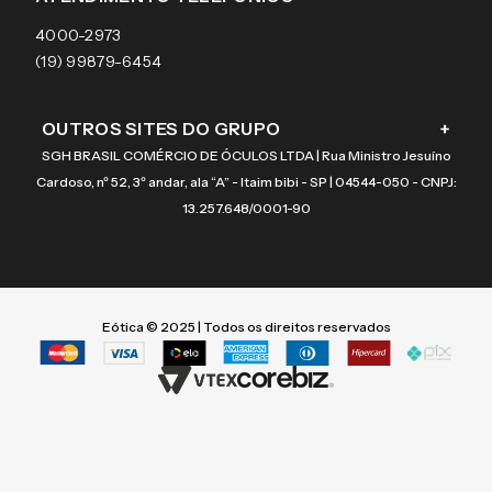
Coach
4000-2973
(19) 99879-6454
OUTROS SITES DO GRUPO
+
SGH BRASIL COMÉRCIO DE ÓCULOS LTDA | Rua Ministro Jesuíno
Cardoso, nº 52, 3º andar, ala “A” - Itaim bibi - SP | 04544-050 - CNPJ:
13.257.648/0001-90
Eótica © 2025 | Todos os direitos reservados
Termos mais buscados
Termos mais buscados