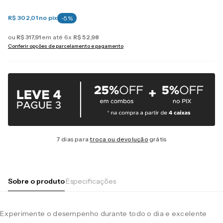
R$ 302,01
no pix
-
5
%
ou
R$
317
,
91
em até
6
x
R$
52
,
98
Conferir opções de parcelamento e pagamento
7 dias para
troca ou devolução
grátis
Sobre o produto
Especificações
Experimente o desempenho durante todo o dia e excelente