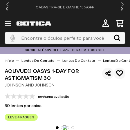
OS
CADASTRA-SE E GANHE 15%OFF
Encontre o óculos perfeito para você
08/08 •ATÉ 50% OFF + 25% EXTRA EM TODO SITE
Lentes De Contato
Lentes De Contato
Lentes De Cont
ACUVUE® OASYS 1-DAY FOR
ASTIGMATISM 30
JOHNSON AND JOHNSON
nenhuma avaliação
30
lentes por caixa
LEVE 4 PAGUE 3