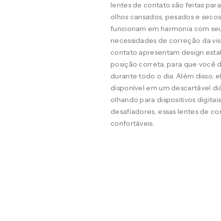
lentes de contato são feitas pa
olhos cansados, pesados e seco
funcionam em harmonia com seus o
necessidades de correção da visã
contato apresentam design estab
posição correta, para que você d
durante todo o dia. Além disso, 
disponível em um descartável diá
olhando para dispositivos digit
desafiadores, essas lentes de co
confortáveis.