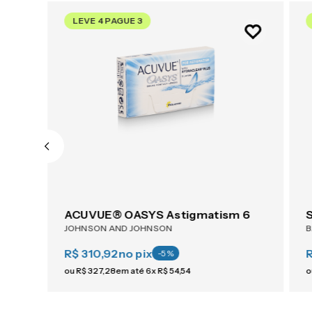
LEVE 4 PAGUE 3
ACUVUE® OASYS 1-Day For Astigmatism 30
ACUVUE® OASYS Astigmatism 6
JOHNSON AND JOHNSON
R$ 310,92
no pix
-
5
%
ou
R$
327
,
28
em até
6
x
R$
54
,
54
o