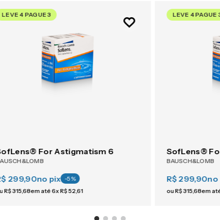
LEVE 4 PAGUE 3
LEVE 4 PAGUE 
SofLens® For Astigmatism 6
SofLens® Fo
BAUSCH&LOMB
BAUSCH&LOMB
R$ 299,90
no pix
R$ 299,90
no 
-
5
%
u
R$
315
,
68
em até
6
x
R$
52
,
61
ou
R$
315
,
68
em at