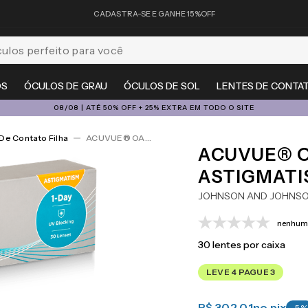
CADASTRA-SE E GANHE 15%OFF
feito para você
OS
ÓCULOS DE GRAU
ÓCULOS DE SOL
LENTES DE CONTA
08/08 | ATÉ 50% OFF + 25% EXTRA EM TODO O SITE
De Contato Filha
ACUVUE® OASYS 1-Day For Astigmatism 30
ACUVUE® O
ASTIGMATI
JOHNSON AND JOHNS
nenhuma
30
lentes por caixa
LEVE 4 PAGUE 3
R$ 302,01
no pix
-
5
%