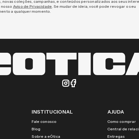
s, novas coleções, campanhas, e conteúdos personalizados aos seus inter
 nosso
Aviso de Privacidade
. Se mudar de ideia, você pode revogar o seu
mento a qualquer momento.
INSTITUCIONAL
AJUDA
Fale conosco
Como comprar
Blog
Central de rela
Sobre a eÓtica
Entregas