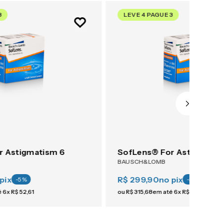
3
LEVE 4 PAGUE 3
r Astigmatism 6
SofLens® For Astigmati
BAUSCH&LOMB
pix
R$ 299,90
no pix
-
5
%
-
5
%
é
6
x
R$
52
,
61
ou
R$
315
,
68
em até
6
x
R$
52
,
61