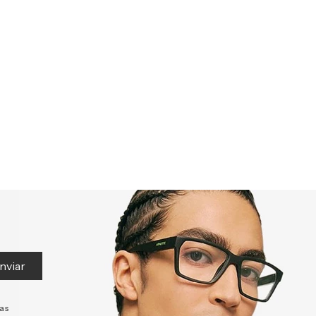
nviar
tas