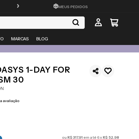
FRETE GRÁTIS EM TODO O SITE
MEUS PEDIDOS
TO
MARCAS
BLOG
ASYS 1-DAY FOR
SM 30
ON
 avaliação
ou
R$
317
,
91
em até
6
x
R$
52
,
98