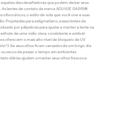
ra aqueles dias desafiadores que podem deixar seus
s. As lentes de contato da marca ACUVUE OASYS®
lhos únicos, o estilo de vida que você vive e suas
o. Projetadas para astigmatismo, essas lentes de
ilizado por pálpebras para ajudar a manter a lente na
esfrute de uma visão clara, consistente e estável
eles oferecem o mais alto nível de bloqueio de UV
rio.*‡ Se seus olhos ficam cansados de um longo dia
ais ou secos de passar o tempo em ambientes
ntato diárias ajudam a manter seus olhos frescos e