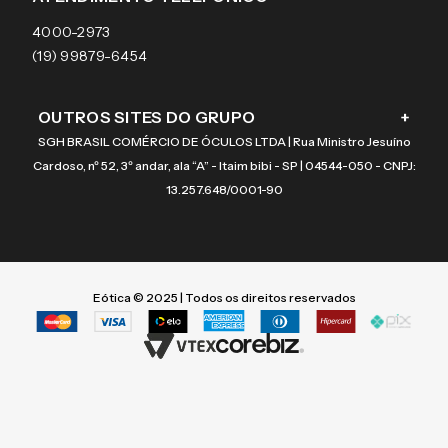
Coach
4000-2973
(19) 99879-6454
OUTROS SITES DO GRUPO
+
SGH BRASIL COMÉRCIO DE ÓCULOS LTDA | Rua Ministro Jesuíno
Cardoso, nº 52, 3º andar, ala “A” - Itaim bibi - SP | 04544-050 - CNPJ:
13.257.648/0001-90
Eótica © 2025 | Todos os direitos reservados
Termos mais buscados
Termos mais buscados