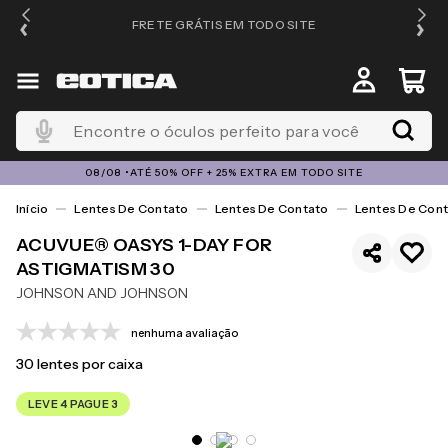
FRETE GRÁTIS EM TODO SITE
Encontre o óculos perfeito para você
08/08 •ATÉ 50% OFF + 25% EXTRA EM TODO SITE
Lentes De Contato
Lentes De Contato
Lentes De Cont
ACUVUE® OASYS 1-DAY FOR
ASTIGMATISM 30
JOHNSON AND JOHNSON
nenhuma avaliação
30
lentes por caixa
LEVE 4 PAGUE 3