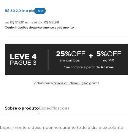
R$ 302,01
no pix
-
5
%
ou
R$
317
,
91
em até
6
x
R$
52
,
98
Conferir opções de parcelamento e pagamento
7 dias para
troca ou devolução
grátis
Sobre o produto
Especificações
Experimente o desempenho durante todo o dia e excelente