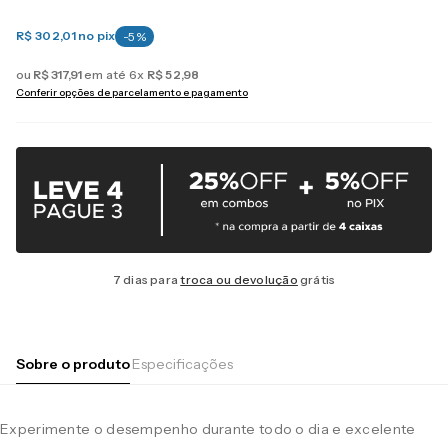
R$ 302,01
no pix
-
5
%
ou
R$
317
,
91
em até
6
x
R$
52
,
98
Conferir opções de parcelamento e pagamento
7 dias para
troca ou devolução
grátis
Sobre o produto
Especificações
Experimente o desempenho durante todo o dia e excelente