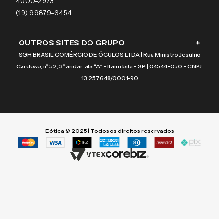
Coach
4000-2973
(19) 99879-6454
OUTROS SITES DO GRUPO
+
SGH BRASIL COMÉRCIO DE ÓCULOS LTDA | Rua Ministro Jesuíno
Cardoso, nº 52, 3º andar, ala “A” - Itaim bibi - SP | 04544-050 - CNPJ:
13.257.648/0001-90
Eótica © 2025 | Todos os direitos reservados
Termos mais buscados
Termos mais buscados