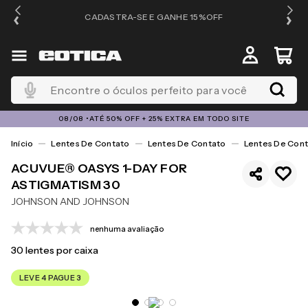
OS
CADASTRA-SE E GANHE 15%OFF
Encontre o óculos perfeito para você
08/08 •ATÉ 50% OFF + 25% EXTRA EM TODO SITE
Lentes De Contato
Lentes De Contato
Lentes De Cont
ACUVUE® OASYS 1-DAY FOR
ASTIGMATISM 30
JOHNSON AND JOHNSON
nenhuma avaliação
30
lentes por caixa
LEVE 4 PAGUE 3