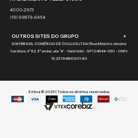
Coach
4000-2973
(19) 99879-6454
OUTROS SITES DO GRUPO
+
SGH BRASIL COMÉRCIO DE ÓCULOS LTDA | Rua Ministro Jesuíno
Cardoso, nº 52, 3º andar, ala “A” - Itaim bibi - SP | 04544-050 - CNPJ:
13.257.648/0001-90
Eótica © 2025 | Todos os direitos reservados
Termos mais buscados
Termos mais buscados