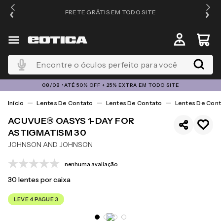
FRETE GRÁTIS EM TODO SITE
Encontre o óculos perfeito para você
08/08 •ATÉ 50% OFF + 25% EXTRA EM TODO SITE
Lentes De Contato
Lentes De Contato
Lentes De Cont
ACUVUE® OASYS 1-DAY FOR
ASTIGMATISM 30
JOHNSON AND JOHNSON
nenhuma avaliação
30
lentes por caixa
LEVE 4 PAGUE 3