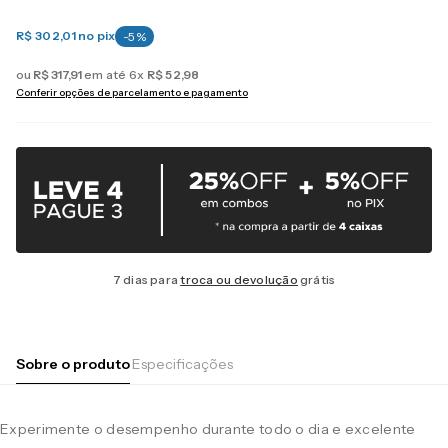
R$ 302,01
no pix
-
5
%
ou
R$
317
,
91
em até
6
x
R$
52
,
98
Conferir opções de parcelamento e pagamento
7 dias para
troca ou devolução
grátis
Sobre o produto
Especificações
Experimente o desempenho durante todo o dia e excelente