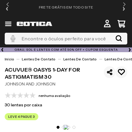
FRETE GRÁTIS EM TODO SITE
Encontre o óculos perfeito para você
GRAU, SOL E LENTES COM ATÉ 50% OFF + CUPOM ESQUENTA
Lentes De Contato
Lentes De Contato
Lentes De Cont
ACUVUE® OASYS 1-DAY FOR
ASTIGMATISM 30
JOHNSON AND JOHNSON
nenhuma avaliação
30
lentes por caixa
LEVE 4 PAGUE 3