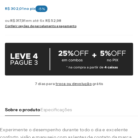
R$ 302,01
no pix
-
5
%
ou
R$
317
,
91
em até
6
x
R$
52
,
98
Conferir opções de parcelamento e pagamento
7 dias para
troca ou devolução
grátis
Sobre o produto
Especificações
Experimente o desempenho durante todo o dia e excelente
conforto, visão e manuseio com as lentes de contato da marca