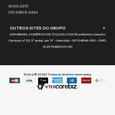
Coach
4000-2973
(19) 99879-6454
OUTROS SITES DO GRUPO
+
SGH BRASIL COMÉRCIO DE ÓCULOS LTDA | Rua Ministro Jesuíno
Cardoso, nº 52, 3º andar, ala “A” - Itaim bibi - SP | 04544-050 - CNPJ:
13.257.648/0001-90
Eótica © 2025 | Todos os direitos reservados
Termos mais buscados
Termos mais buscados