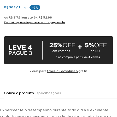
R$ 302,01
no pix
-
5
%
ou
R$
317
,
91
em até
6
x
R$
52
,
98
Conferir opções de parcelamento e pagamento
7 dias para
troca ou devolução
grátis
Sobre o produto
Especificações
Experimente o desempenho durante todo o dia e excelente
conforto, visão e manuseio com as lentes de contato da marca