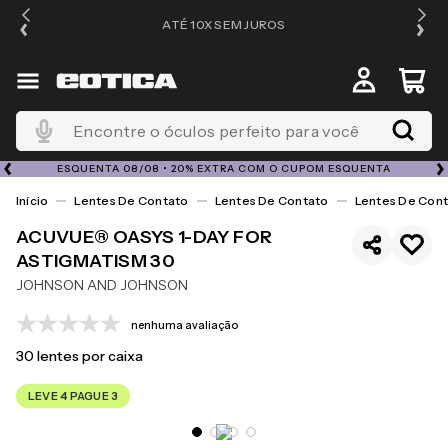
ATÉ 10X SEM JUROS
4
Encontre o óculos perfeito para você
ESQUENTA 08/08 • 20% EXTRA COM O CUPOM ESQUENTA
Lentes De Contato
Lentes De Contato
Lentes De Cont
ACUVUE® OASYS 1-DAY FOR
ASTIGMATISM 30
JOHNSON AND JOHNSON
nenhuma avaliação
30
lentes por caixa
LEVE 4 PAGUE 3