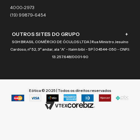
Coach
4000-2973
(19) 99879-6454
OUTROS SITES DO GRUPO
+
SGH BRASIL COMÉRCIO DE ÓCULOS LTDA | Rua Ministro Jesuíno
Cardoso, nº 52, 3º andar, ala “A” - Itaim bibi - SP | 04544-050 - CNPJ:
13.257.648/0001-90
Eótica © 2025 | Todos os direitos reservados
Termos mais buscados
Termos mais buscados